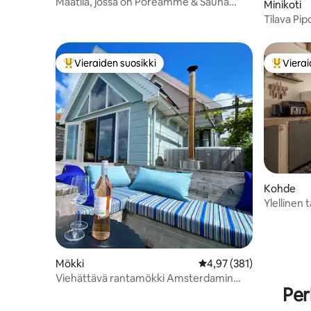
Maatila, jossa on Poreamme & Sauna
Minikoti
Valinnainen miestenhuone
Tilava Pi
porealtaal
Vieraiden suosikki
Vierai
Vieraiden suosikkien parhaimmistoa
Vieraide
Kohde
Ylellinen 
oma porea
Mökki
Keskimääräinen arvio 4,
4,97 (381)
Viehättävä rantamökki Amsterdamin
Per
lähellä