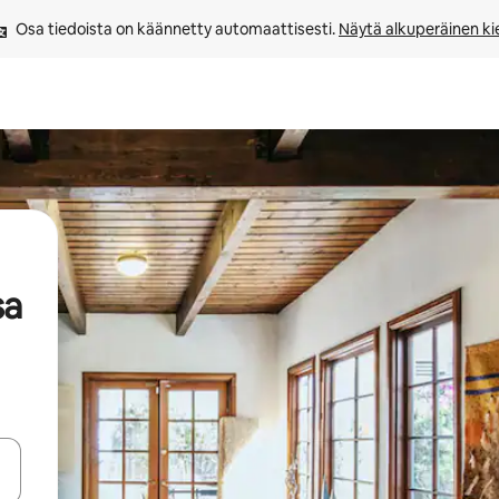
Osa tiedoista on käännetty automaattisesti. 
Näytä alkuperäinen kie
sa
-nuolinäppäimillä tai tutustu koskettamalla tai pyyhkäisemällä.