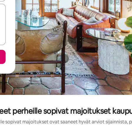
neet perheille sopivat majoitukset kau
le sopivat majoitukset ovat saaneet hyvät arviot sijainnista,