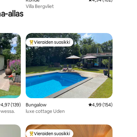
Villa Bergvliet
a-allas
Vieraiden suosikki
istoa
Vieraiden suosikkien parhaimmistoa
eskimääräinen arvio 4,97/5, 139 arvostelua
4,97 (139)
Bungalow
Keskimääräinen arvio 4
4,99 (154)
uwessa.
luxe cottage Uden
Vieraiden suosikki
Vieraiden suosikkien parhaimmistoa