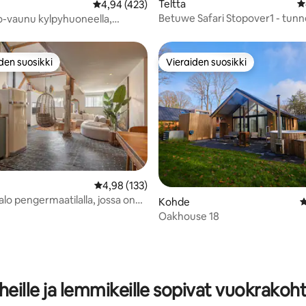
Teltta
K
Keskimääräinen arvio 4,94/5, 423 arvostelua
4,94 (423)
Betuwe Safari Stopover1 - tunn
po-vaunu kylpyhuoneella,
ja seikkailullinen
la ja uima-altaalla
den suosikki
Vieraiden suosikki
n suosikkien parhaimmistoa
Vieraiden suosikki
Keskimääräinen arvio 4,98/5, 133 arvostelua
4,98 (133)
talo pengermaatilalla, jossa on
Kohde
K
llas/sauna
Oakhouse 18
97/5, 381 arvostelua
heille ja lemmikeille sopivat vuokrakoh