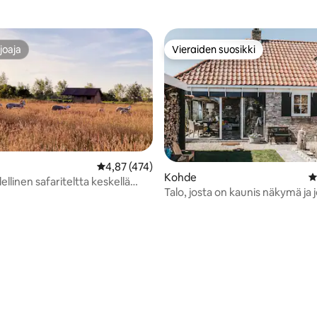
joaja
Vieraiden suosikki
joaja
Vieraiden suosikki
Keskimääräinen arvio 4,87/5, 474 arvostelua
4,87 (474)
Kohde
K
llinen safariteltta keskellä
Talo, josta on kaunis näkymä ja 
yksityinen puutarha.
97/5, 153 arvostelua