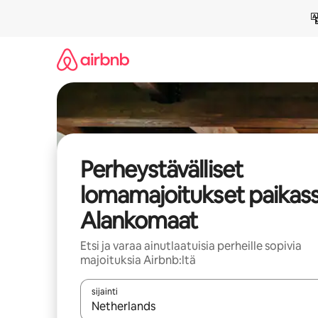
Jätä
sisältö
väliin
Perheystävälliset
lomamajoitukset paikas
Alankomaat
Etsi ja varaa ainutlaatuisia perheille sopivia
majoituksia Airbnb:ltä
sijainti
Kun tulokset ovat saatavilla, navigoi ylös- ja alas