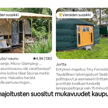
den suosikki
Vieraiden suosikki
n suosikkien parhaimmistoa
Vieraiden suosikkien parhaimm
 5/5, 125 arvostelua
auto/-vaunu
Keskimääräinen arvio 4,96/5, 130 arvostelua
4,96 (130)
oetje, Micro-Glamping-
Jurtta
 asuntovaunu ole varattavissa?
Erityinen majoitus Tiny Forrestis
e kolme tilaa! Seuraa meitä:
kukkapelloilla
Täydellinen talvimajoitus!! Sisäl
tko herätä
polttopuut ja aamiaisen! Erittä
lla aamuauringon
ja erittäin kodikas! Keskellä
aessa? Jaamme mielellämme
lamppupeltoja ja vain 15 minuut
ohteemme kanssasi.
 majoitusten suositut mukavuudet kau
ajomatkan päässä rannalta on 
mme on eläimiä, kasvitarha ja
ainutlaatuinen ja romanttinen 
 paikkoja. Alue on täydellinen
nimeltä Flower Power. Ulkopuole
oimintaan patojen, jokien ja
kuvitella itsesi metsässä lampp