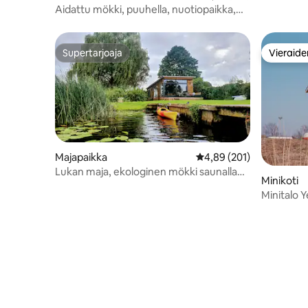
Aidattu mökki, puuhella, nuotiopaikka,
koirat ovat tervetulleita
Supertarjoaja
Vieraide
Supertarjoaja
Vieraide
Majapaikka
Keskimääräinen arvio 4,
4,89 (201)
Lukan maja, ekologinen mökki saunalla
Minikoti
joen rannalla
Minitalo 