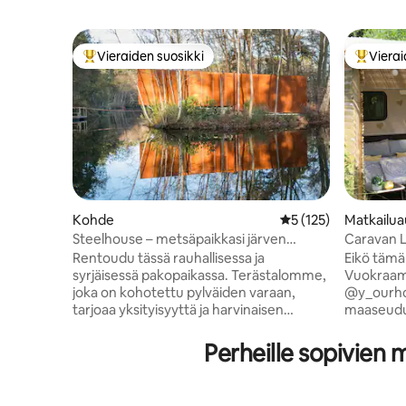
Vieraiden suosikki
Vierai
Vieraiden suosikkien parhaimmistoa
Vieraide
Kohde
Keskimääräinen arvio
5 (125)
Matkailu
Steelhouse – metsäpaikkasi järven
Caravan L
rannalla
jokialue.
Rentoudu tässä rauhallisessa ja
Eikö tämä
syrjäisessä pakopaikassa. Terästalomme,
Vuokraamm
joka on kohotettu pylväiden varaan,
@y_ourhome. Halua
tarjoaa yksityisyyttä ja harvinaisen
maaseudu
yhteyden luontoon. Rentoudu saunassa
paistett
ja nauti rauhallisesta lomasta.
ihanan k
Perheille sopivien
Korkeimmassa kohdassa veden yllä
Kohteessa
sijaitseva oleskelutila, jossa on 360 asteen
viihtyisiä
puuhella, pitää sinut viihtyisänä. Nauti
virkistyst