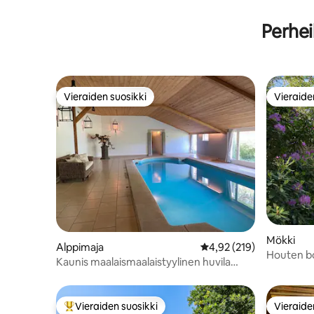
Perhei
Vieraiden suosikki
Vieraide
Vieraiden suosikki
Vieraide
Mökki
Alppimaja
Keskimääräinen arvio 4,
4,92 (219)
Houten bo
Kaunis maalaismaalaistyylinen huvila
uima-altaalla
Vieraiden suosikki
Vieraide
Vieraiden suosikkien parhaimmistoa
Vieraide