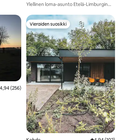
Ylellinen loma-asunto Etelä-Limburgin
kukkuloilla
Vieraiden suosikki
istoa
Vieraiden suosikki
eskimääräinen arvio 4,94/5, 256 arvostelua
4,94 (256)
Kohde
Keskimääräinen arvio 4
4,94 (102)