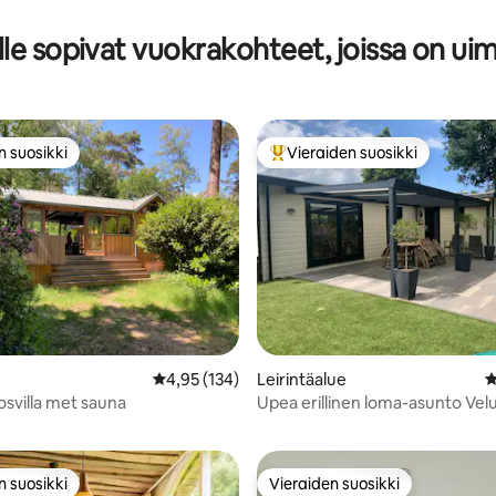
lle sopivat vuokrakohteet, joissa on uim
n suosikki
Vieraiden suosikki
n suosikki
Vieraiden suosikkien parhaimm
Keskimääräinen arvio 4,95/5, 134 arvostelua
4,95 (134)
Leirintäalue
K
92/5, 219 arvostelua
svilla met sauna
Upea erillinen loma-asunto Vel
n suosikki
Vieraiden suosikki
n suosikki
Vieraiden suosikki