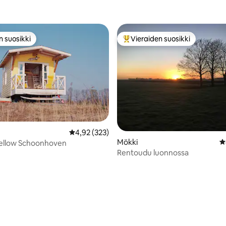
n suosikki
Vieraiden suosikki
n suosikki
Vieraiden suosikkien parhaimm
89/5, 201 arvostelua
Keskimääräinen arvio 4,92/5, 323 arvostelua
4,92 (323)
Mökki
K
Yellow Schoonhoven
Rentoudu luonnossa