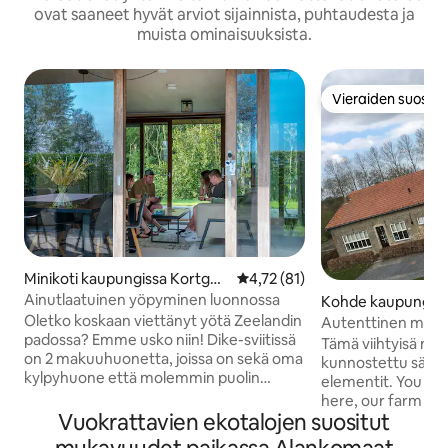
ovat saaneet hyvät arviot sijainnista, puhtaudesta ja
muista ominaisuuksista.
Vieraiden suosikk
Vieraiden suosikk
Minikoti kaupungissa Kortgen
Keskimääräinen arvio 4,72/5, 8
4,72 (81)
e
Ainutlaatuinen yöpyminen luonnossa
Kohde kaupungiss
Oletko koskaan viettänyt yötä Zeelandin
ement
Autenttinen maati
padossa? Emme usko niin! Dike-sviitissä
Tämä viihtyisä maat
on 2 makuuhuonetta, joissa on sekä oma
kunnostettu säilyt
kylpyhuone että molemmin puolin
elementit. You can
terassi, jossa on ylelliset
here, our farm is 
oleskelukalusteet. Katolla olevien
Vuokrattavien ekotalojen suositut
beautiful rampart
aurinkopaneelien ja kierrätettyjen
Makuuhuoneet ovat 