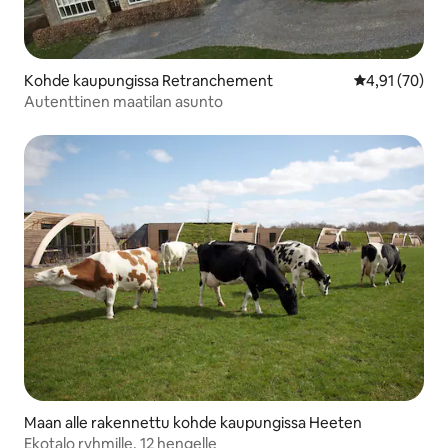
Kohde kaupungissa Retranchement
Keskimääräine
4,91 (70)
Autenttinen maatilan asunto
Maan alle rakennettu kohde kaupungissa Heeten
Ekotalo ryhmille, 12 hengelle