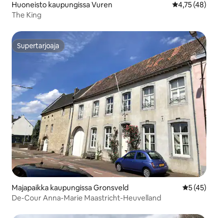
Huoneisto kaupungissa Vuren
Keskimääräine
4,75 (48)
The King
Supertarjoaja
Supertarjoaja
Majapaikka kaupungissa Gronsveld
Keskimäärä
5 (45)
De-Cour Anna-Marie Maastricht-Heuvelland