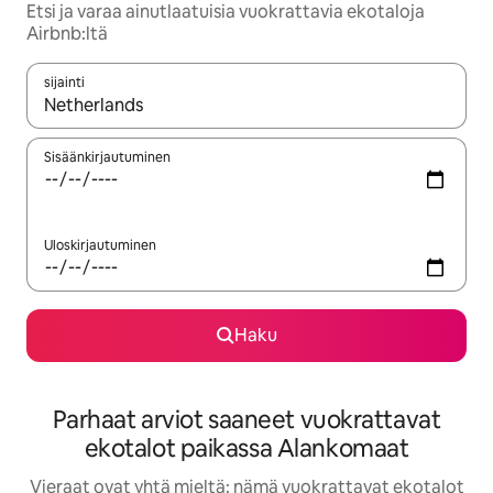
Etsi ja varaa ainutlaatuisia vuokrattavia ekotaloja
Airbnb:ltä
sijainti
Kun tulokset ovat saatavilla, navigoi ylös- ja alas-nuolinäppäimi
Sisäänkirjautuminen
Uloskirjautuminen
Haku
Parhaat arviot saaneet vuokrattavat
ekotalot paikassa Alankomaat
Vieraat ovat yhtä mieltä: nämä vuokrattavat ekotalot