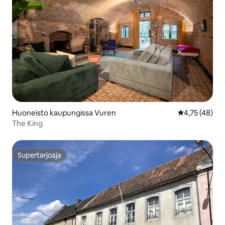
Huoneisto kaupungissa Vuren
Keskimääräine
4,75 (48)
The King
Supertarjoaja
Supertarjoaja