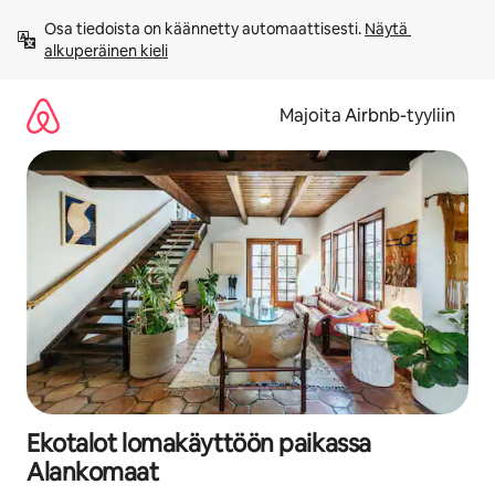
Jätä
Osa tiedoista on käännetty automaattisesti. 
Näytä 
sisältö
alkuperäinen kieli
väliin
Majoita Airbnb-tyyliin
Ekotalot lomakäyttöön paikassa
Alankomaat