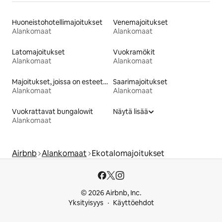
Huoneistohotellimajoitukset
Venemajoitukset
Alankomaat
Alankomaat
Latomajoitukset
Vuokramökit
Alankomaat
Alankomaat
Majoitukset, joissa on esteetön vuode
Saarimajoitukset
Alankomaat
Alankomaat
Vuokrattavat bungalowit
Näytä lisää
Alankomaat
Airbnb
Alankomaat
Ekotalomajoitukset
© 2026 Airbnb, Inc.
Yksityisyys
Käyttöehdot