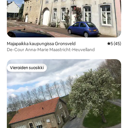
Majapaikka kaupungissa Gronsveld
Keskimäärä
5 (45)
De-Cour Anna-Marie Maastricht-Heuvelland
Vieraiden suosikki
Vieraiden suosikki