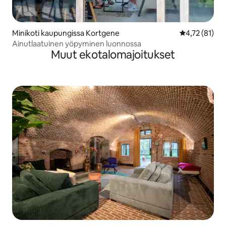
Minikoti kaupungissa Kortgene
Keskimääräine
4,72 (81)
Ainutlaatuinen yöpyminen luonnossa
Muut ekotalomajoitukset