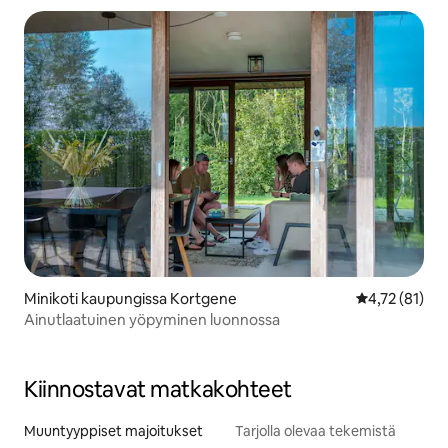
Minikoti kaupungissa Kortgene
Keskimääräine
4,72 (81)
Ainutlaatuinen yöpyminen luonnossa
Kiinnostavat matkakohteet
Muuntyyppiset majoitukset
Tarjolla olevaa tekemistä