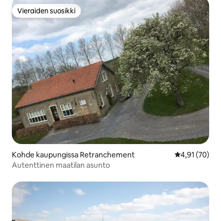
Vieraiden suosikki
Vieraiden suosikki
Kohde kaupungissa Retranchement
Keskimääräine
4,91 (70)
Autenttinen maatilan asunto