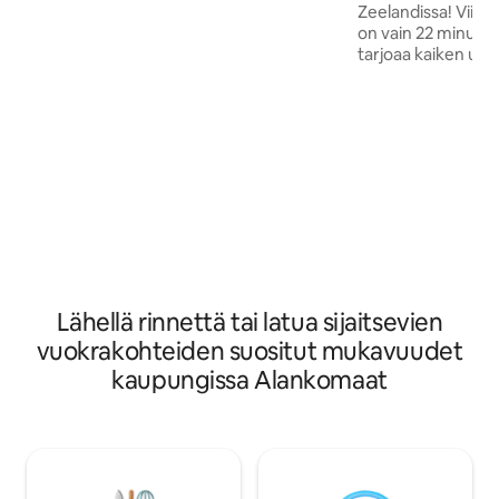
hollantilaisia pyöriämme ilmaiseksi. Ei
Zeelandissa! Viihtyisä lomamökkimme
outoja talon sääntöjä, tunne olosi
on vain 22 minuuti
kotoisaksi täällä! Yksityiset huoneet,
tarjoaa kaiken un
joissa voi levätä iloisesti Henkin ja poikien
lomalle. Nauti last
kanssa! Saatat joskus tavata muita
supermarketista, 
vieraita. Jos teitä on (enintään) 4
leikkikentistä, mini
henkilöä, voitte käyttää ylimääräistä
leikkiparatiisista
makuuhuonetta (iso parisänky), maksu
satamassa. Tutustu kauniisiin
49 €/yö. Ruohon polttaminen ei ole
kaupunkeihin, ku
sallittua huoneistossa tai sen lähellä. Lue
Antwerpen, Brugg
arvostelut!
Terneuzen ja Bres
takana luonnonkau
varten. Nauti ihanasta lomasta, joka on
täynnä hauskanpit
Lähellä rinnettä tai latua sijaitsevien
vuokrakohteiden suositut mukavuudet
kaupungissa Alankomaat