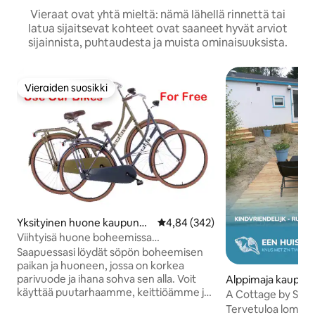
Vieraat ovat yhtä mieltä: nämä lähellä rinnettä tai
latua sijaitsevat kohteet ovat saaneet hyvät arviot
sijainnista, puhtaudesta ja muista ominaisuuksista.
Vieraiden suosikki
Vieraiden suosikki
Yksityinen huone kaupungi
Keskimääräinen arvio 4,84/5, 34
4,84 (342)
ssa Amsterdam
Viihtyisä huone boheemissa
huoneistossa (jaettu)
Saapuessasi löydät söpön boheemisen
paikan ja huoneen, jossa on korkea
parivuode ja ihana sohva sen alla. Voit
Alppimaja kaupun
käyttää puutarhaamme, keittiöämme ja
A Cottage by Sea/ 
suihkuamme milloin tahansa ja käyttää
Aircon
Tervetuloa loma