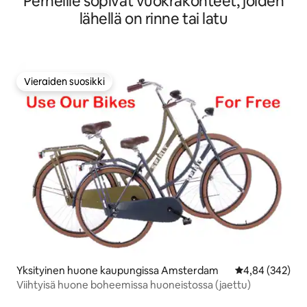
Perheille sopivat vuokrakohteet, joiden
lähellä on rinne tai latu
Vieraiden suosikki
Vieraiden suosikki
Yksityinen huone kaupungissa Amsterdam
Keskimääräinen
4,84 (342)
Viihtyisä huone boheemissa huoneistossa (jaettu)