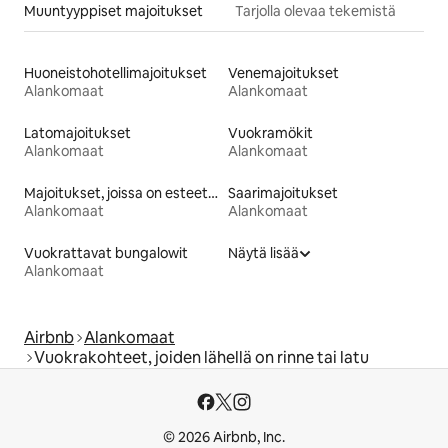
Muuntyyppiset majoitukset
Tarjolla olevaa tekemistä
Huoneistohotellimajoitukset
Venemajoitukset
Alankomaat
Alankomaat
Latomajoitukset
Vuokramökit
Alankomaat
Alankomaat
Majoitukset, joissa on esteetön vuode
Saarimajoitukset
Alankomaat
Alankomaat
Vuokrattavat bungalowit
Näytä lisää
Alankomaat
Airbnb
Alankomaat
Vuokrakohteet, joiden lähellä on rinne tai latu
© 2026 Airbnb, Inc.