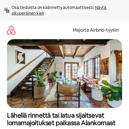
Jätä
Osa tiedoista on käännetty automaattisesti. 
Näytä 
sisältö
alkuperäinen kieli
väliin
Majoita Airbnb-tyyliin
Lähellä rinnettä tai latua sijaitsevat
lomamajoitukset paikassa Alankomaat