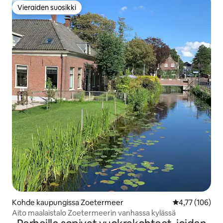
Vieraiden suosikki
Vieraiden suosikki
Kohde kaupungissa Zoetermeer
Keskimääräinen
4,77 (106)
Aito maalaistalo Zoetermeerin vanhassa kylässä