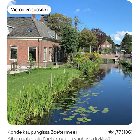
Vieraiden suosikki
Vieraiden suosikki
Kohde kaupungissa Zoetermeer
Keskimääräinen
4,77 (106)
Aito maalaistalo Zoetermeerin vanhassa kylässä