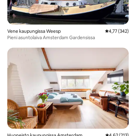
Vene kaupungissa Weesp
Keskimääräinen
4,77 (342)
Pieni asuntolaiva Amsterdam Gardensissa
Huoneisto kaupungissa Amsterdam
Keskimääräinen
4,62 (213)