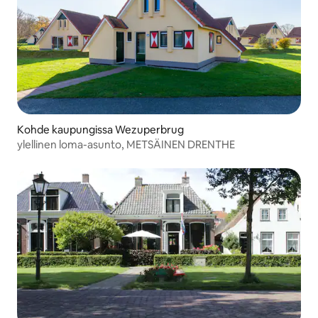
Kohde kaupungissa Wezuperbrug
ylellinen loma-asunto, METSÄINEN DRENTHE