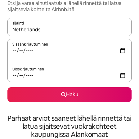
Etsi ja varaa ainutlaatuisia lähellä rinnettä tai latua
sijaitsevia kohteita Airbnb:ltä
sijainti
Kun tulokset ovat saatavilla, navigoi ylös- ja alas-nuolinäppäimi
Sisäänkirjautuminen
Uloskirjautuminen
Haku
Parhaat arviot saaneet lähellä rinnettä tai
latua sijaitsevat vuokrakohteet
kaupungissa Alankomaat