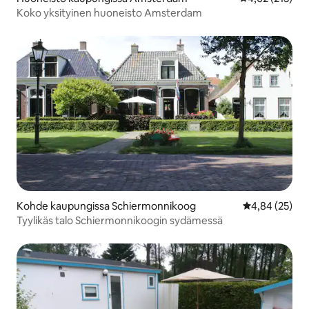
Koko yksityinen huoneisto Amsterdam
Kohde kaupungissa Schiermonnikoog
Keskimääräine
4,84 (25)
Tyylikäs talo Schiermonnikoogin sydämessä