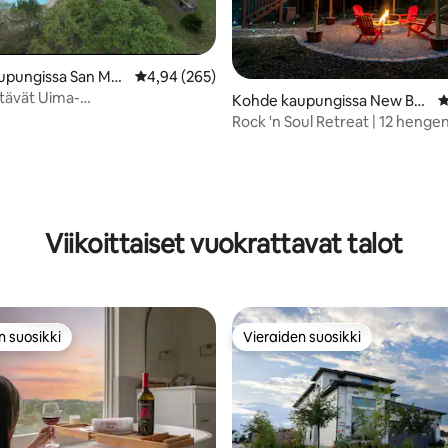
upungissa San Mar
Keskimääräinen arvio 4,94/5, 265 arvostelua
4,94 (265)
tävät Uima-
Kohde kaupungissa New Bra
K
yallas/kappeli/koi-
unfels
Rock 'n Soul Retreat | 12 henge
94/5, 139 arvostelua
nnyksessä/taide
| Uima-allas ja nuotiopaikka
Viikoittaiset vuokrattavat talot
n suosikki
Vieraiden suosikki
n suosikki
Vieraiden suosikki