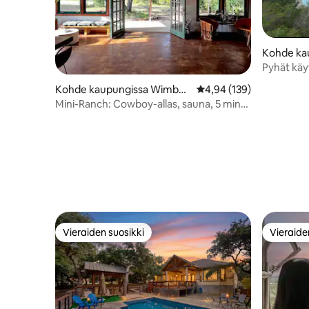
Kohde ka
cos
Pyhät käy
allas/kylp
Kohde kaupungissa Wimberl
Keskimääräinen arvio 4,
4,94 (139)
kala/syve
ey
Mini-Ranch: Cowboy-allas, sauna, 5 min
Blue Holeen
Vieraiden suosikki
Vieraide
Vieraiden suosikki
Vieraide