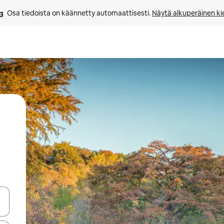
Osa tiedoista on käännetty automaattisesti. 
Näytä alkuperäinen kie
-nuolinäppäimillä tai tutustu koskettamalla tai pyyhkäisemällä.