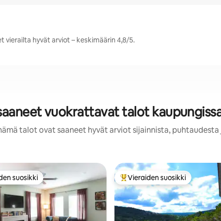
vierailta hyvät arviot – keskimäärin 4,8/5.
 saaneet vuokrattavat talot kaupungiss
nämä talot ovat saaneet hyvät arviot sijainnista, puhtaudesta
den suosikki
Vieraiden suosikki
n suosikkien parhaimmistoa
Vieraiden suosikkien parhaimm