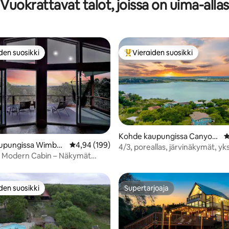
Vuokrattavat talot, joissa on uima-allas
den suosikki
Vieraiden suosikki
n suosikkien parhaimmistoa
Vieraiden suosikkien parhaimm
Kohde kaupungissa Canyon
K
upungissa Wimber
Keskimääräinen arvio 4,94/5, 199 arvostelua
4,94 (199)
99/5, 279 arvostelua
Lake
4/3, poreallas, järvinäkymät, yk
r Modern Cabin – Näkymät
pysäköintialue
-kentälle ja uima-altaalle!
den suosikki
Supertarjoaja
n suosikkien parhaimmistoa
Supertarjoaja