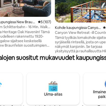
99/5, 146 arvostelua
upungissa New Braunf
Keskimääräinen arvio 5/5, 107 arvostelua
5 (107)
m Schlitterbahn - 16 Min. Walk
Kohde kaupungissa Canyon
K
a Heritage Oak Haveniin! Tämä
Lake
Canyon View Retreat -ill Count
uudelleen rakennettu 1920-
Getaway
Tämä tyylikäs lomakohde sijait
alow sijaitsee keskeisellä
syrjäisellä rinteellä, josta on up
New Braunfelsin suosituimpien
näkymät kanjoniin. Se tarjoaa
sien keskellä. Tämän tilan
yksityisyyttä ja rauhallisuutta H
kulmaan on sijoitettu luovia
-lomallesi. Täydellisesti Canyo
alojen suositut mukavuudet kaupungis
htia, jotka tarjoavat vilauksen
eteläpuolella sijaitseva kohde on
ja tuoreen taiteellisen
Whitewater Amphitheateria ja
n. Tämä tyylikäs talo sijaitsee
Guadalupe Tubingia, joissa voit 
assiivisen perintötammipuun
kaikesta jännityksestä, jota tarv
a se on harkiten suunniteltu
Lähistöllä on myös James C. Cu
aan mukavasti perheitä. Vain
Nature Center, kaunis luontop
 askeleen päässä
retkeilijöille ja tutkijoille. Haluat
ahnin sisäänkäynnistä ja
tutustua järven rauhalliseen
Ilmaine
Uima-allas
kävelymatkan päässä Comal
kauneuteen? Veneenlaskuramp
paik
ja keskustan elämästä.
aivan kulman takana. Nauti täyd
rauhasta täällä.