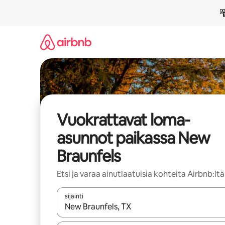
Jätä
sisältö
väliin
Vuokrattavat loma-
asunnot paikassa New
Braunfels
Etsi ja varaa ainutlaatuisia kohteita Airbnb:ltä
sijainti
Kun tulokset ovat saatavilla, navigoi ylös- ja alas