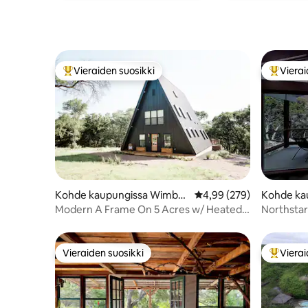
Vieraiden suosikki
Vierai
Vieraiden suosikkien parhaimmistoa
Vieraide
Kohde ka
Kohde kaupungissa Wimber
Keskimääräinen arvio 4,
4,99 (279)
ley
ley
Northsta
Modern A Frame On 5 Acres w/ Heated
Pickleball
Plunge Pool
Vieraiden suosikki
Vierai
Vieraiden suosikki
Vieraide