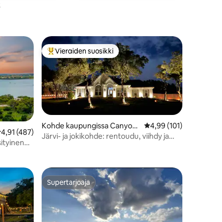
Vieraiden suosikki
istoa
Vieraiden suosikkien parhaimmistoa
Kohde kaupungissa Canyon
Keskimääräinen arvio 4
4,99 (101)
eskimääräinen arvio 4,91/5, 487 arvostelua
4,91 (487)
Lake
Järvi- ja jokikohde: rentoudu, viihdy ja
sityinen
virkisty
Supertarjoaja
Supertarjoaja