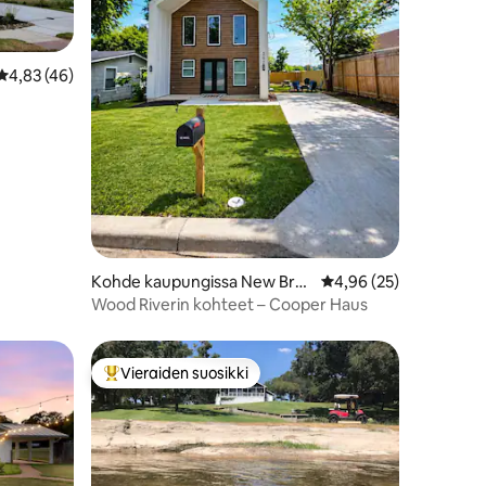
Keskimääräinen arvio 4,83/5, 46 arvostelua
4,83 (46)
Kohde kaupungissa New Bra
Keskimääräinen arvio 
4,96 (25)
unfels
Wood Riverin kohteet – Cooper Haus
Vieraiden suosikki
istoa
Vieraiden suosikkien parhaimmistoa