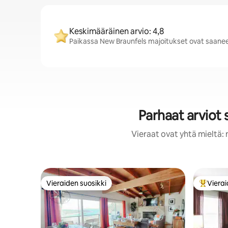
Keskimääräinen arvio: 4,8
Paikassa New Braunfels majoitukset ovat saaneet 
Parhaat arviot
Vieraat ovat yhtä mieltä: 
Vieraiden suosikki
Vierai
Vieraiden suosikki
Vieraide