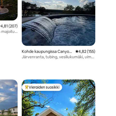
eskimääräinen arvio 4,81/5, 207 arvostelua
4,81 (207)
n majoitus
Kohde kaupungissa Canyon
Keskimääräinen arvio 4
4,82 (155)
Lake
Järvenranta, tubing, vesiliukumäki, uima-
allas ja poreamme!
Vieraiden suosikki
Vieraiden suosikkien parhaimmistoa