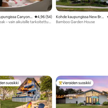
upungissa Canyon L
Keskimääräinen arvio 4,96/5, 54 arvostelua
4,96 (54)
Kohde kaupungissa New Bra
4,9/5, 10 arvostelua
unfels
ak – vain aikuisille tarkoitettu
Bamboo Garden House
ka
den suosikki
Vieraiden suosikki
n suosikkien parhaimmistoa
Vieraiden suosikkien parhaimm