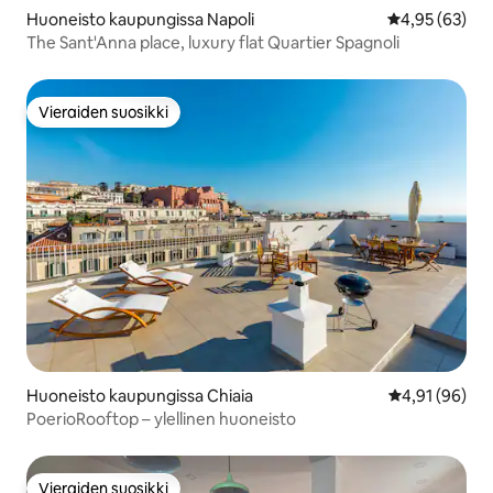
Huoneisto kaupungissa Napoli
Keskimääräine
4,95 (63)
The Sant'Anna place, luxury flat Quartier Spagnoli
Vieraiden suosikki
Vieraiden suosikki
Huoneisto kaupungissa Chiaia
Keskimääräine
4,91 (96)
PoerioRooftop – ylellinen huoneisto
Vieraiden suosikki