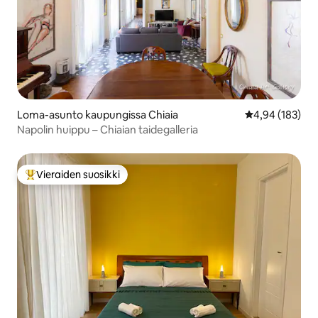
Loma-asunto kaupungissa Chiaia
Keskimääräinen
4,94 (183)
Napolin huippu – Chiaian taidegalleria
Vieraiden suosikki
Vieraiden suosikkien parhaimmistoa