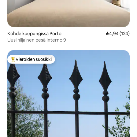
Kohde kaupungissa Porto
Keskimääräinen
4,94 (124)
Uusi hiljainen pesä Interno 9
Vieraiden suosikki
Vieraiden suosikkien parhaimmistoa