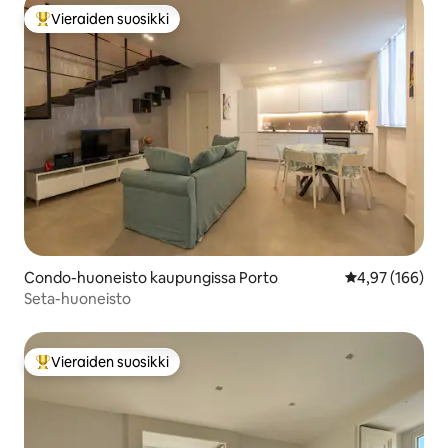
Vieraiden suosikki
Vieraiden suosikkien parhaimmistoa
Condo-huoneisto kaupungissa Porto
Keskimääräinen
4,97 (166)
Seta-huoneisto
Vieraiden suosikki
Vieraiden suosikkien parhaimmistoa