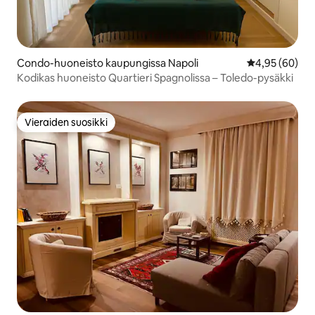
Condo-huoneisto kaupungissa Napoli
Keskimääräine
4,95 (60)
Kodikas huoneisto Quartieri Spagnolissa – Toledo-pysäkki
Vieraiden suosikki
Vieraiden suosikki