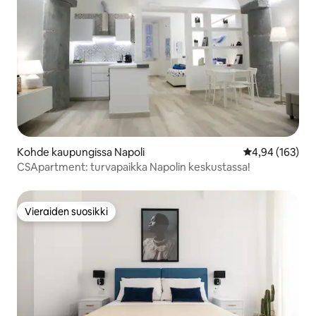
Kohde kaupungissa Napoli
Keskimääräinen
4,94 (163)
CSApartment: turvapaikka Napolin keskustassa!
Vieraiden suosikki
Vieraiden suosikki