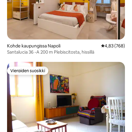
Kohde kaupungissa Napoli
Keskimääräinen
4,83 (768)
Santalucia 36 -A 200 m Plebiscitosta, hissillä
Vieraiden suosikki
Vieraiden suosikki