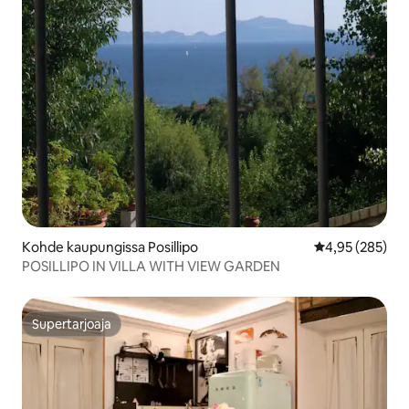
Kohde kaupungissa Posillipo
Keskimääräinen
4,95 (285)
POSILLIPO IN VILLA WITH VIEW GARDEN
Supertarjoaja
Supertarjoaja