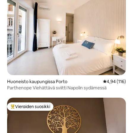
Huoneisto kaupungissa Porto
Keskimääräinen
4,94 (116)
Parthenope Viehättävä sviitti Napolin sydämessä
Vieraiden suosikki
Vieraiden suosikkien parhaimmistoa