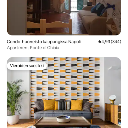
Condo-huoneisto kaupungissa Napoli
Keskimääräinen
4,93 (344)
Apartment Ponte di Chiaia
Vieraiden suosikki
Vieraiden suosikki