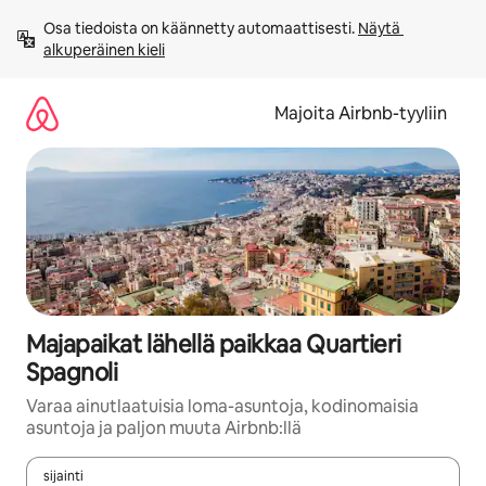
Jätä
Osa tiedoista on käännetty automaattisesti. 
Näytä 
sisältö
alkuperäinen kieli
väliin
Majoita Airbnb-tyyliin
Majapaikat lähellä paikkaa Quartieri
Spagnoli
Varaa ainutlaatuisia loma-asuntoja, kodinomaisia
asuntoja ja paljon muuta Airbnb:llä
sijainti