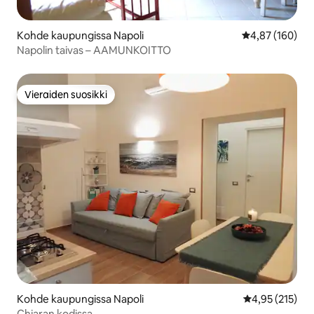
Kohde kaupungissa Napoli
Keskimääräinen
4,87 (160)
Napolin taivas – AAMUNKOITTO
Vieraiden suosikki
Vieraiden suosikki
Kohde kaupungissa Napoli
Keskimääräinen
4,95 (215)
Chiaran kodissa