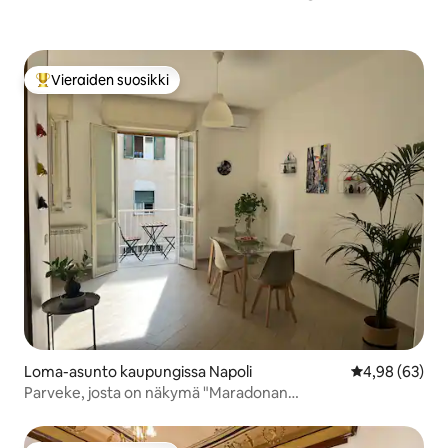
Vieraiden suosikki
Vieraiden suosikkien parhaimmistoa
Loma-asunto kaupungissa Napoli
Keskimääräine
4,98 (63)
Parveke, josta on näkymä "Maradonan
seinämaalaukseen"