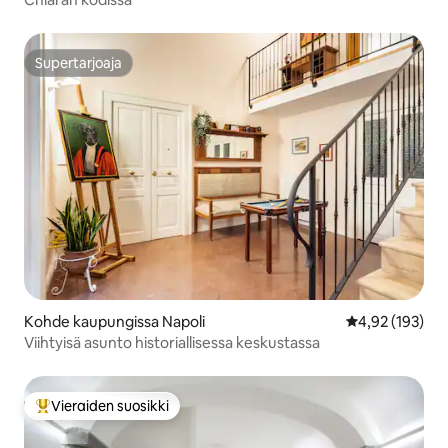
Supertarjoaja
Supertarjoaja
Kohde kaupungissa Napoli
Keskimääräinen
4,92 (193)
Viihtyisä asunto historiallisessa keskustassa
Vieraiden suosikki
Vieraiden suosikkien parhaimmistoa