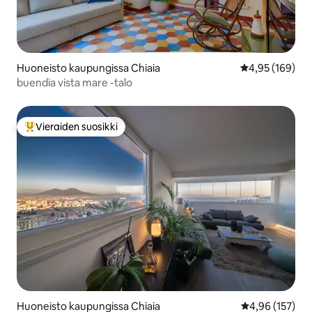
Huoneisto kaupungissa Chiaia
Keskimääräinen
4,95 (169)
buendia vista mare -talo
Vieraiden suosikki
Vieraiden suosikkien parhaimmistoa
Huoneisto kaupungissa Chiaia
Keskimääräinen
4,96 (157)