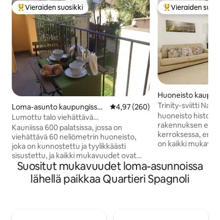
Vieraiden suosikki
Vieraiden suosi
Vieraiden suosikkien parhaimmistoa
Vieraiden suosik
Huoneisto kaupun
oli
Trinity-sviitti Napo
Loma-asunto kaupungissa
Keskimääräinen arvio 4,97/5, 26
4,97 (260)
huoneisto historia
Napoli
Lumottu talo viehättävä
rakennuksen ens
keskustassa@chiaia
Kauniissa 600 palatsissa, jossa on
kerroksessa, erilli
viehättävä 60 neliömetrin huoneisto,
on kaikki mukavuud
joka on kunnostettu ja tyylikkäästi
keskeinen sijainti
sisustettu, ja kaikki mukavuudet ovat
erinomainen sijaint
Suositut mukavuudet loma-asunnoissa
valoisia ja hiljaisia. Ihana parveke, jolta on
Amalfin rannikon 
näkymät Castel Sant'Elmon
lähellä paikkaa Quartieri Spagnoli
metriä kuuluisasta
viheralueelle. Aseta Napolin
köysirata Piazza de
viehättävässä viehättävässä
San Carlo, koostu
naapurustossa sijaitsevan Napolin
olohuoneesta, keitt
viehättävän naapuruston sydämessä
mukavasta sohvas