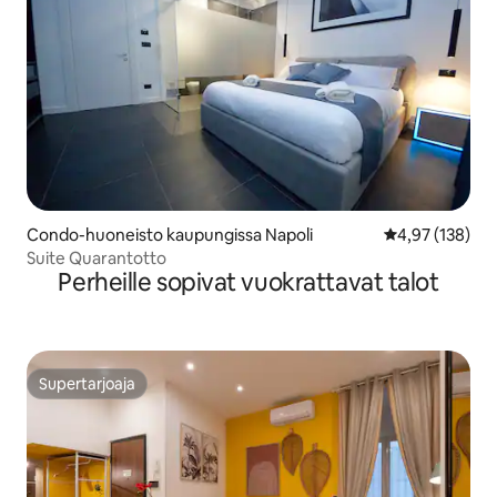
Condo-huoneisto kaupungissa Napoli
Keskimääräinen
4,97 (138)
Suite Quarantotto
Perheille sopivat vuokrattavat talot
Supertarjoaja
Supertarjoaja