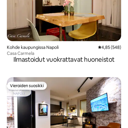
Kohde kaupungissa Napoli
Keskimääräinen
4,85 (548)
Casa Carmela
Ilmastoidut vuokrattavat huoneistot
Vieraiden suosikki
Vieraiden suosikki