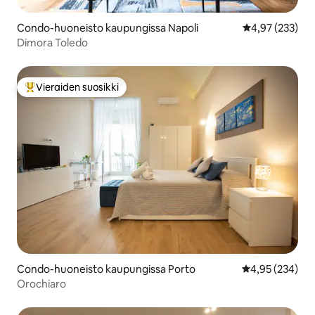
Condo-huoneisto kaupungissa Napoli
Keskimääräinen
4,97 (233)
Dimora Toledo
Vieraiden suosikki
Vieraiden suosikkien parhaimmistoa
Condo-huoneisto kaupungissa Porto
Keskimääräinen
4,95 (234)
Orochiaro