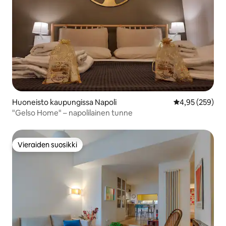
Huoneisto kaupungissa Napoli
Keskimääräinen
4,95 (259)
"Gelso Home" – napolilainen tunne
Vieraiden suosikki
Vieraiden suosikki