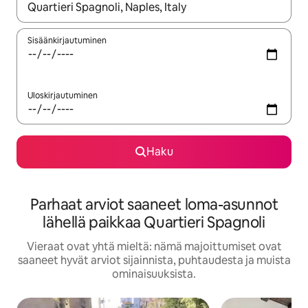
Kun tulokset ovat saatavilla, navigoi ylös- ja alas-nuolinäppäimi
Sisäänkirjautuminen
Uloskirjautuminen
Haku
Parhaat arviot saaneet loma-asunnot
lähellä paikkaa Quartieri Spagnoli
Vieraat ovat yhtä mieltä: nämä majoittumiset ovat
saaneet hyvät arviot sijainnista, puhtaudesta ja muista
ominaisuuksista.