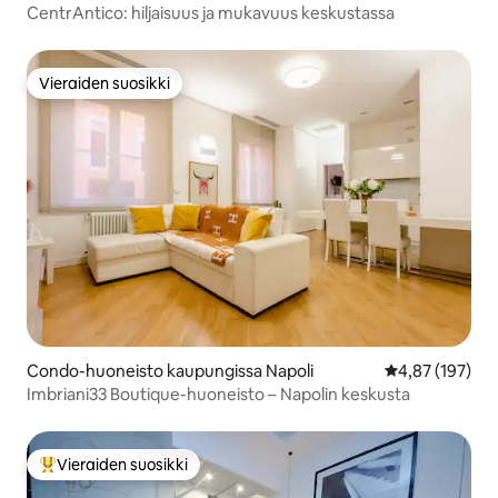
CentrAntico: hiljaisuus ja mukavuus keskustassa
Vieraiden suosikki
Vieraiden suosikki
Condo-huoneisto kaupungissa Napoli
Keskimääräinen
4,87 (197)
Imbriani33 Boutique-huoneisto – Napolin keskusta
Vieraiden suosikki
Vieraiden suosikkien parhaimmistoa