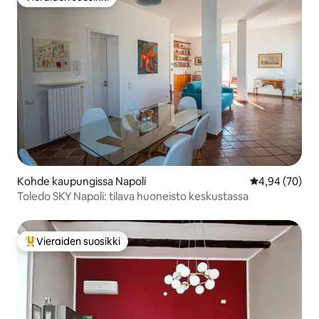
Vieraiden suosikki
Kohde kaupungissa Napoli
Keskimääräine
4,94 (70)
Toledo SKY Napoli: tilava huoneisto keskustassa
Vieraiden suosikki
Vieraiden suosikkien parhaimmistoa