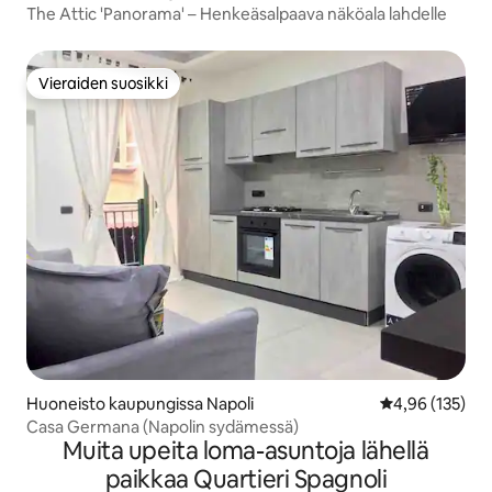
The Attic 'Panorama' – Henkeäsalpaava näköala lahdelle
Vieraiden suosikki
Vieraiden suosikki
Huoneisto kaupungissa Napoli
Keskimääräinen
4,96 (135)
Casa Germana (Napolin sydämessä)
Muita upeita loma-asuntoja lähellä
paikkaa Quartieri Spagnoli