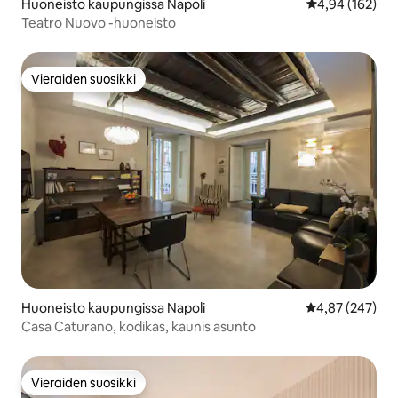
Huoneisto kaupungissa Napoli
Keskimääräinen
4,94 (162)
Teatro Nuovo -huoneisto
Vieraiden suosikki
Vieraiden suosikki
Huoneisto kaupungissa Napoli
Keskimääräinen
4,87 (247)
Casa Caturano, kodikas, kaunis asunto
Vieraiden suosikki
Vieraiden suosikki