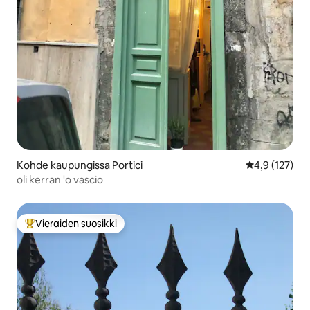
Kohde kaupungissa Portici
Keskimääräine
4,9 (127)
oli kerran 'o vascio
Vieraiden suosikki
Vieraiden suosikkien parhaimmistoa