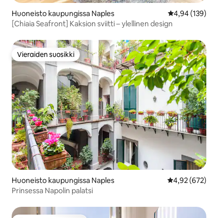
Huoneisto kaupungissa Naples
Keskimääräinen
4,94 (139)
[Chiaia Seafront] Kaksion sviitti – ylellinen design
Vieraiden suosikki
Vieraiden suosikki
Huoneisto kaupungissa Naples
Keskimääräinen
4,92 (672)
Prinsessa Napolin palatsi