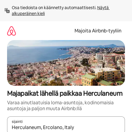
Jätä
Osa tiedoista on käännetty automaattisesti. 
Näytä 
sisältö
alkuperäinen kieli
väliin
Majoita Airbnb-tyyliin
Majapaikat lähellä paikkaa Herculaneum
Varaa ainutlaatuisia loma-asuntoja, kodinomaisia
asuntoja ja paljon muuta Airbnb:llä
sijainti
Kun tulokset ovat saatavilla, navigoi ylös- ja alas-nuolinäppäimi