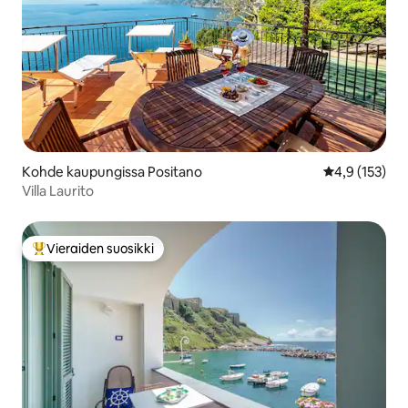
Kohde kaupungissa Positano
Keskimääräine
4,9 (153)
Villa Laurito
Vieraiden suosikki
Vieraiden suosikkien parhaimmistoa