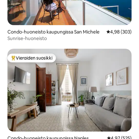
Condo-huoneisto kaupungissa San Michele
Keskimääräinen
4,98 (303)
Sunrise-huoneisto
Vieraiden suosikki
Vieraiden suosikkien parhaimmistoa
Condo-huoneisto kaupungissa Naples
Keskimääräinen
4,97 (525)