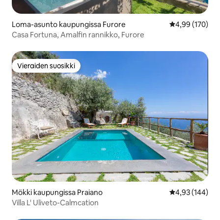
Loma-asunto kaupungissa Furore
Keskimääräinen
4,99 (170)
Casa Fortuna, Amalfin rannikko, Furore
Vieraiden suosikki
Vieraiden suosikki
Mökki kaupungissa Praiano
Keskimääräinen
4,93 (144)
Villa L' Uliveto-Calmcation