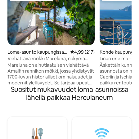
Loma-asunto kaupungissa
Keskimääräinen arvio 4,99/5, 21
4,99 (217)
Kohde kaupungiss
Conca dei Marini
ubrense
Viehättävä mökki Mareluna, näkymä
Linan unelma – Cap
Capriin
Mareluna on ainutlaatuisen viehättävä
Äskettäin kunnost
Amalfin rannikon mökki, jossa yhdistyvät
asunnosta on hen
1700-luvun historialliset ominaisuudet ja
Capriin ja Ischian s
modernit ylellisyydet. Se tarjoaa upeat
paikka rentoutua
Suositut mukavuudet loma-asunnoissa
panoraamanäkymät merelle ja tyylikkäät
kaaoksesta. Siinä 
sisätilat, joissa on yksityiskohtia, kuten
joista on näkymä ja
lähellä paikkaa Herculaneum
kastanjapalkit, perinteiset laatat ja
mukavuudet. Keitt
modernit mukavuudet, kuten ilmastointi
joka on ihanteellin
ja älytelevisio. Ainutlaatuiset
illalliselle kynttilä
yksityiskohdat, kuten kunnostetut
Aurinkohuomossa o
kylpyhuoneet, joissa on paljaat kivet ja
aurinkotuolit, pöyt
200 vuotta vanha pesuallas, lisäävät
ja kaikki nämä ovat
luonnetta. Kohteessa on myös terassi ja
Aurinkuomassa on