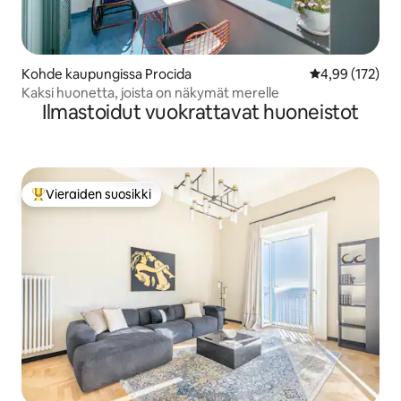
Kohde kaupungissa Procida
Keskimääräinen
4,99 (172)
Kaksi huonetta, joista on näkymät merelle
Ilmastoidut vuokrattavat huoneistot
Vieraiden suosikki
Vieraiden suosikkien parhaimmistoa