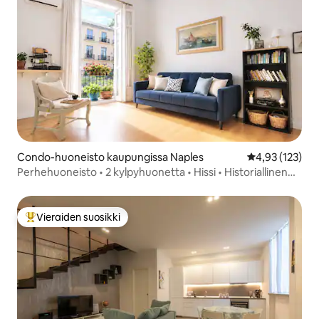
Condo-huoneisto kaupungissa Naples
Keskimääräinen
4,93 (123)
Perhehuoneisto • 2 kylpyhuonetta • Hissi • Historiallinen
keskusta
Vieraiden suosikki
Vieraiden suosikkien parhaimmistoa