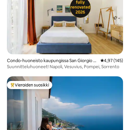
Condo-huoneisto kaupungissa San Giorgio a
Keskimääräinen
4,97 (145)
Cremano
Suunnitteluhuoneet! Napoli, Vesuvius, Pompei, Sorrento
Vieraiden suosikki
Vieraiden suosikkien parhaimmistoa