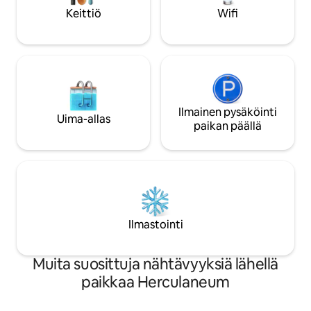
patio, jotka ovat ihanteellisia
rannalta, keskustas
Keittiö
Wifi
henkeäsalpaavista rannikkomaisemista
Sorrenton ja Amal
ja ulkoilmaruokailusta nauttimiseen
nähtävyyksistä.
Ilmainen pysäköinti
Uima-allas
paikan päällä
Ilmastointi
Muita suosittuja nähtävyyksiä lähellä
paikkaa Herculaneum