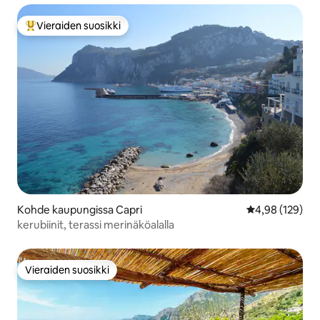
Vieraiden suosikki
Vieraiden suosikkien parhaimmistoa
Kohde kaupungissa Capri
Keskimääräinen
4,98 (129)
kerubiinit, terassi merinäköalalla
Vieraiden suosikki
Vieraiden suosikki