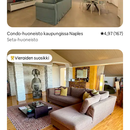
Condo-huoneisto kaupungissa Naples
Keskimääräinen
4,97 (167)
Seta-huoneisto
Vieraiden suosikki
Vieraiden suosikkien parhaimmistoa