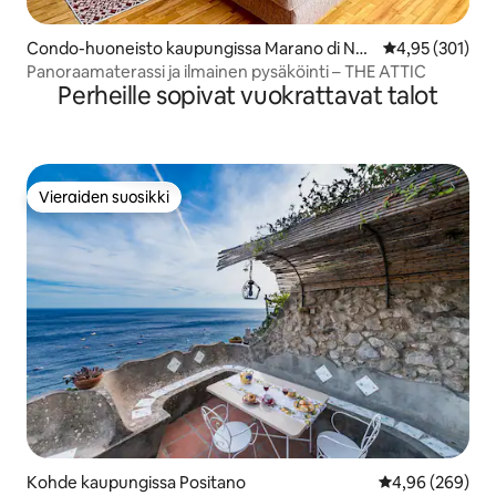
Condo-huoneisto kaupungissa Marano di Nap
Keskimääräinen
4,95 (301)
oli
Panoraamaterassi ja ilmainen pysäköinti – THE ATTIC
Perheille sopivat vuokrattavat talot
Vieraiden suosikki
Vieraiden suosikki
Kohde kaupungissa Positano
Keskimääräinen
4,96 (269)