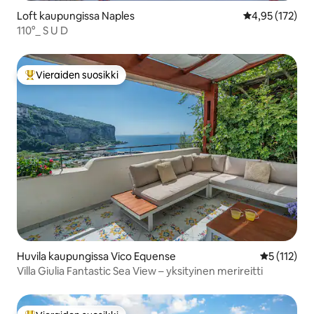
Loft kaupungissa Naples
Keskimääräinen
4,95 (172)
110°_ S U D
Vieraiden suosikki
Vieraiden suosikkien parhaimmistoa
Huvila kaupungissa Vico Equense
Keskimääräi
5 (112)
Villa Giulia Fantastic Sea View – yksityinen merireitti