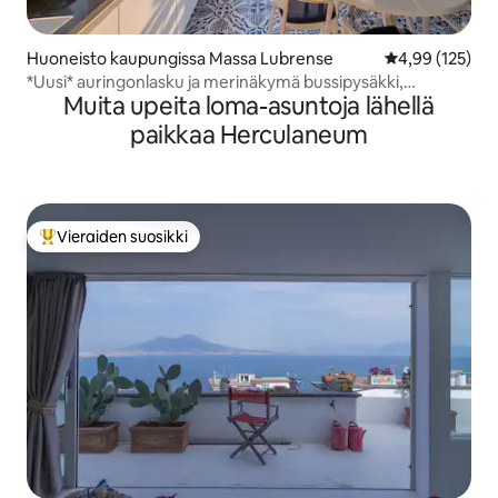
Huoneisto kaupungissa Massa Lubrense
Keskimääräinen
4,99 (125)
*Uusi* auringonlasku ja merinäkymä bussipysäkki,
Muita upeita loma-asuntoja lähellä
puutarha
paikkaa Herculaneum
Vieraiden suosikki
Vieraiden suosikkien parhaimmistoa