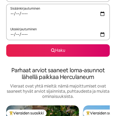
Sisäänkirjautuminen
Uloskirjautuminen
Haku
Parhaat arviot saaneet loma-asunnot
lähellä paikkaa Herculaneum
Vieraat ovat yhtä mieltä: nämä majoittumiset ovat
saaneet hyvät arviot sijainnista, puhtaudesta ja muista
ominaisuuksista.
Vieraiden suosikki
Vieraiden suosi
Vieraiden suosikkien parhaimmistoa
Vieraiden suosik