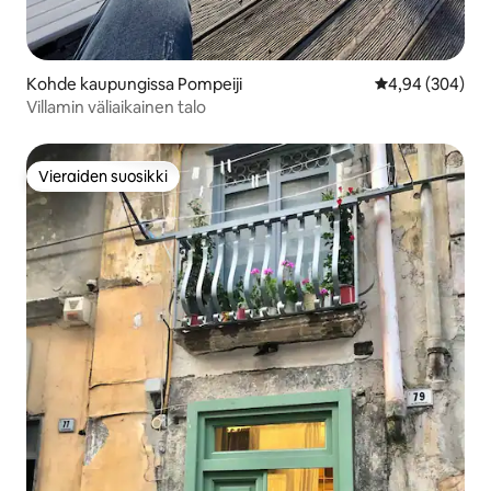
Kohde kaupungissa Pompeiji
Keskimääräinen
4,94 (304)
Villamin väliaikainen talo
Vieraiden suosikki
Vieraiden suosikki