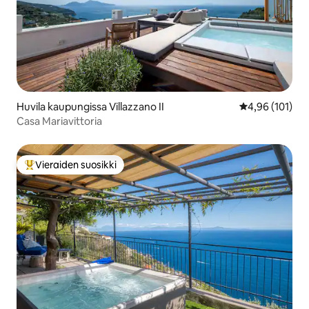
Huvila kaupungissa Villazzano II
Keskimääräinen
4,96 (101)
Casa Mariavittoria
Vieraiden suosikki
Vieraiden suosikkien parhaimmistoa