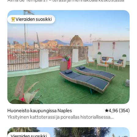
Vieraiden suosikki
Vieraiden suosikkien parhaimmistoa
Huoneisto kaupungissa Naples
Keskimääräinen
4,96 (354)
Yksityinen kattoterassi ja poreallas historiallisessa
keskustassa
Vieraiden suosikki