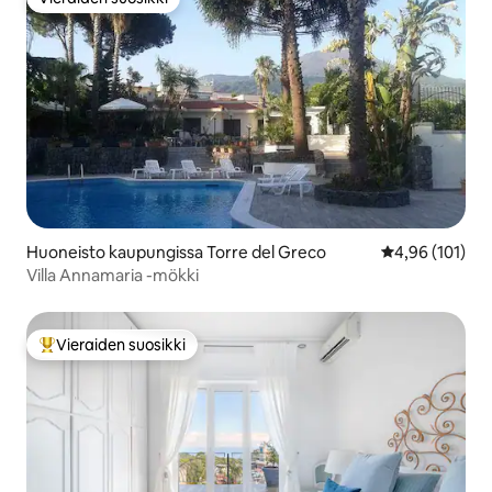
Vieraiden suosikki
Huoneisto kaupungissa Torre del Greco
Keskimääräinen
4,96 (101)
Villa Annamaria -mökki
Vieraiden suosikki
Vieraiden suosikkien parhaimmistoa