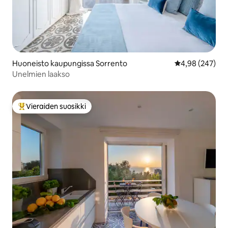
Huoneisto kaupungissa Sorrento
Keskimääräinen
4,98 (247)
Unelmien laakso
Vieraiden suosikki
Vieraiden suosikkien parhaimmistoa