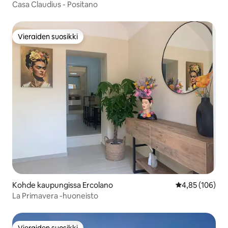
Casa Claudius - Positano
Vieraiden suosikki
Vieraiden suosikki
Kohde kaupungissa Ercolano
Keskimääräinen
4,85 (106)
La Primavera -huoneisto