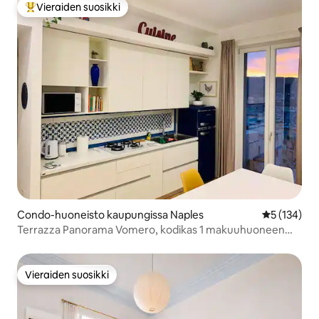
Vieraiden suosikki
Vieraiden suosikkien parhaimmistoa
Condo-huoneisto kaupungissa Naples
Keskimääräi
5 (134)
Terrazza Panorama Vomero, kodikas 1 makuuhuoneen
huoneisto
Vieraiden suosikki
Vieraiden suosikki