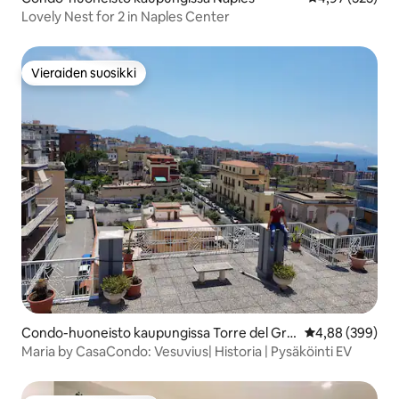
Lovely Nest for 2 in Naples Center
Vieraiden suosikki
Vieraiden suosikki
Condo-huoneisto kaupungissa Torre del Gre
Keskimääräinen
4,88 (399)
co
Maria by CasaCondo: Vesuvius| Historia | Pysäköinti EV