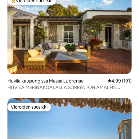
Vieraiden suosikki
Vieraiden suosikkien parhaimmistoa
Huvila kaupungissa Massa Lubrense
Keskimääräinen
4,99 (191)
HUVILA MERINÄKÖALALLA SORRENTON AMALFIN
RANNIKOLLA
Vieraiden suosikki
Vieraiden suosikki