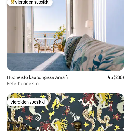
Vieraiden suosikki
Vieraiden suosikkien parhaimmistoa
Huoneisto kaupungissa Amalfi
Keskimääräi
5 (236)
Fefé-huoneisto
Vieraiden suosikki
Vieraiden suosikki