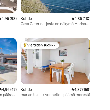
Keskimääräinen arvio 4,96/5, 98 arvostelua
4,96 (98)
Kohde
Keskimääräinen arvio 4
4,86 (110)
Casa Caterina, josta on näkymä Marina
Corricellaan
Vieraiden suosikki
istoa
Vieraiden suosikkien parhaimmistoa
Keskimääräinen arvio 4,96/5, 47 arvostelua
4,96 (47)
Kohde
Keskimääräinen arvio 4
4,87 (158)
in päässä
marian talo...kivenheiton päässä merestä