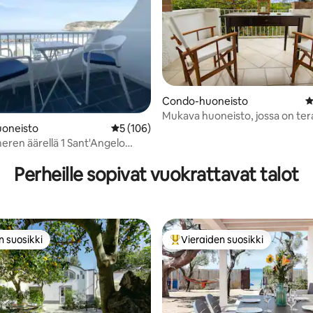
Condo-huoneisto
K
Mukava huoneisto, jossa on tera
oneisto
Keskimääräinen arvio 5/5, 106 arvostelua
5 (106)
puutarhanäkymä
,97/5, 71 arvostelua
ren äärellä 1 Sant'Angelo
a
Perheille sopivat vuokrattavat talot
n suosikki
Vieraiden suosikki
n suosikki
Vieraiden suosikkien parhaimm