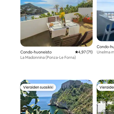
Condo-hu
Condo-huoneisto
Keskimääräinen arvio 4
4,97 (71)
Unelma me
d'Ischiass
La Madonnina (Ponza-Le Forna)
Vieraiden suosikki
Vieraide
Vieraiden suosikki
Vieraide