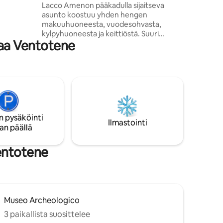
panoraamaterassilla
Lacco Amenon pääkadulla sijaitseva
aaliineen,
asunto koostuu yhden hengen
ta,
makuuhuoneesta, vuodesohvasta,
kylpyhuoneesta ja keittiöstä. Suuri
kaa Ventotene
panoraamaterassi, jolta voi ihailla Lacco
Amenon satamaa ja sen "sientä", on
varustettu niin, että voit syödä illallista ja
ottaa aurinkoa. Talon portaista astuttuasi
löydät kaiken tarvitsemasi: rannat,
bussipysäkki, taksit, pysäköinti,
supermarket, baarit, ravintolat,
ostosmahdollisuudet ja alle kilometrin
n pysäköinti
päässä sijaitsee upea S. Montano ja
Ilmastointi
an päällä
Pithecusae-museo.
Ventotene
Museo Archeologico
3 paikallista suosittelee