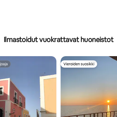
92/5, 146 arvostelua
Ilmastoidut vuokrattavat huoneistot
joaja
Vieraiden suosikki
joaja
Vieraiden suosikki