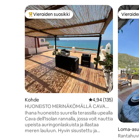
Vieraiden suosikki
Vieraide
Vieraiden suosikkien parhaimmistoa
Vieraide
Kohde
Keskimääräinen arvio 4,
4,94 (135)
HUONEISTO MERINÄKÖMÄLLÄ CAVA
dell'ISOLA (Forio)• Elowen
Ihana huoneisto suurella terassilla upealla
Cava dell'Isolan rannalla, jossa voit nauttia
upeista auringonlaskuista ja illastaa
Loma-asu
meren lauluun. Hyvin sisustettu ja
Rantahuvi
mukava huoneisto on 2 kerroksinen ja