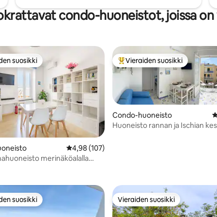
krattavat condo-huoneistot, joissa on 
den suosikki
Vieraiden suosikki
n suosikkien parhaimmistoa
Vieraiden suosikkien parhaimm
Condo-huoneisto
K
Huoneisto rannan ja Ischian ke
95/5, 193 arvostelua
välissä
oneisto
Keskimääräinen arvio 4,98/5, 107 arvostelua
4,98 (107)
ahuoneisto merinäköalalla
tamassa
den suosikki
Vieraiden suosikki
n suosikkien parhaimmistoa
Vieraiden suosikki