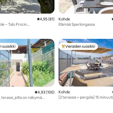
Keskimääräinen arvio 4,95/5, 81 arvostelua
4,95 (81)
Kohde
le – Talo Procin
Elämää Sperlongassa
94/5, 101 arvostelua
uutarhassa
n suosikki
Vieraiden suosikki
n suosikki
Vieraiden suosikkien parhaimm
Kohde
Keskimääräinen arvio 4,93/5, 100 arvostelua
4,93 (100)
[2 terassia + pergola] 15 minuut
 terassi, jolta on näkymä
La Pergolan rannoilta