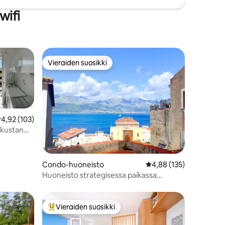
wifi
Vieraiden suosikki
istoa
Vieraiden suosikki
eskimääräinen arvio 4,92/5, 103 arvostelua
4,92 (103)
skustan
Condo-huoneisto
Keskimääräinen arvio 4
4,88 (135)
Huoneisto strategisessa paikassa
näköalalla
Vieraiden suosikki
Vieraiden suosikkien parhaimmistoa