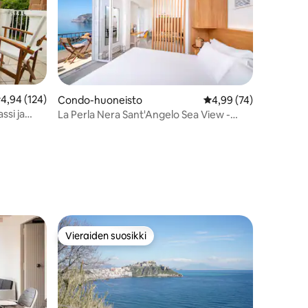
eskimääräinen arvio 4,94/5, 124 arvostelua
4,94 (124)
Condo-huoneisto
Keskimääräinen arvio 
4,99 (74)
ssi ja
La Perla Nera Sant'Angelo Sea View -
huoneisto
Vieraiden suosikki
istoa
Vieraiden suosikki