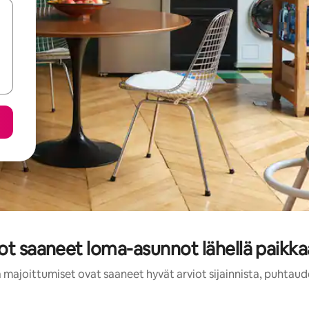
iot saaneet loma-asunnot lähellä paikk
 majoittumiset ovat saaneet hyvät arviot sijainnista, puhtaud