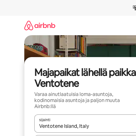
Jätä
sisältö
väliin
Majapaikat lähellä paikk
Ventotene
Varaa ainutlaatuisia loma-asuntoja,
kodinomaisia asuntoja ja paljon muuta
Airbnb:llä
sijainti
Kun tulokset ovat saatavilla, navigoi ylös- ja alas