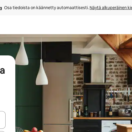
Osa tiedoista on käännetty automaattisesti. 
Näytä alkuperäinen kie
aa
-nuolinäppäimillä tai tutustu koskettamalla tai pyyhkäisemällä.