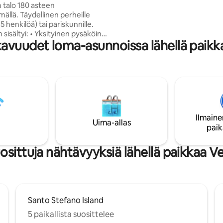
n talo 180 asteen
rantoja ja kylpylöitä, kalastajia s
ällä. Täydellinen perheille
pieniä ruokakauppoja, pizzerioi
5 henkilöä) tai pariskunnille.
skootterivuokraamoja ja
n sisältyi: • Yksityinen pysäköinti
vaellusmahdollisuuksia.
avuudet loma-asunnoissa lähellä paik
sella portilla • Suora pääsy
(3 minuutin kävelymatka) ja
iseen keskustaan. • 2
etta: king-size-vuode ja
engen huone. • Kylpyhuone
 Shampoo sisältyy hintaan •
 pyyhkeet sisältyvät hintaan •
ossa on kaikki mukavuudet ja
Ilmaine
älineet • Terassi merinäkymällä
Uima-allas
paik
ium KAUPUNKIVERO
N PAIKALLISESTI
osittuja nähtävyyksiä lähellä paikkaa 
Santo Stefano Island
5 paikallista suosittelee