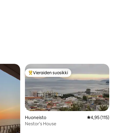
Vieraiden suosikki
Vieraiden suosikkien parhaimmistoa
Huoneisto
Keskimääräinen arvio 4
4,95 (115)
Nestor's House