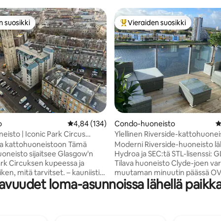
n suosikki
Vieraiden suosikki
n suosikki
Vieraiden suosikkien parhaimm
92/5, 381 arvostelua
o
Keskimääräinen arvio 4,84/5, 134 arvostelua
4,84 (134)
Condo-huoneisto
K
eisto | Iconic Park Circus
Ylellinen Riverside-kattohuonei
 kattohuoneistoon Tämä
Moderni Riverside-huoneisto l
uoneisto sijaitsee Glasgow'n
Hydroa ja SEC:tä STL-lisenssi:
rk Circuksen kupeessa ja
Tilava huoneisto Clyde-joen varr
, mitä tarvitset. – kauniisti
muutaman minuutin päässä O
avuudet loma-asunnoissa lähellä paikk
t - Erittäin nopea wifi
Hydrostä, SEC:stä ja BBC:stä/ST
hallinta – 50 tuuman
ihanteellinen tapahtumiin ja
htyisiin iltoihin - Nespresso-
kaupunkilomiin. • 2 kahden hengen
elliset hygieniatarvikkeet -
makuuhuonetta • parivuodesohva • Kaksi
ustettu keittiö
kylpyhuonetta (toinen oma) • 1