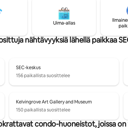
atteella Kaksi ylellistä
kylpyhuone + 2 suihkua • Täysin
engen makuuhuonetta,
varustettu keittiö Alun perin 3
kutsuvia ja tyylikkäitä!
makuuhuoneen huoneisto, josta
Ilmaine
tkan päässä Glasgow'n
huone on turvallisesti erotettu
Uima-allas
paik
 nähtävyyksistä, vehreistä
sisäänkäynnillä ja lukittavilla ovill
kahviloista Lapsi- ja
jaettuja tiloja – täysin yksityinen 
tävällinen – lapset ja
Nouto/kyydistäjättö lentokentä
osittuja nähtävyyksiä lähellä paikkaa S
set ystävät tervetulleita.
saatavilla pyynnöstä.
SEC-keskus
156 paikallista suosittelee
Kelvingrove Art Gallery and Museum
150 paikallista suosittelee
krattavat condo-huoneistot, joissa on 