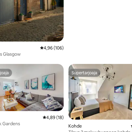
Keskimääräinen arvio 4,96/5, 106 arvostelua
4,96 (106)
s Glasgow
joaja
Supertarjoaja
joaja
Supertarjoaja
Keskimääräinen arvio 4,89/5, 18 arvostelua
4,89 (18)
k Gardens
Kohde