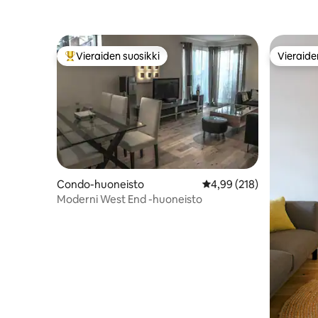
Vieraiden suosikki
Vieraide
Vieraiden suosikkien parhaimmistoa
Vieraide
Condo-huoneisto
Keskimääräinen arvio 4,
4,99 (218)
Moderni West End -huoneisto