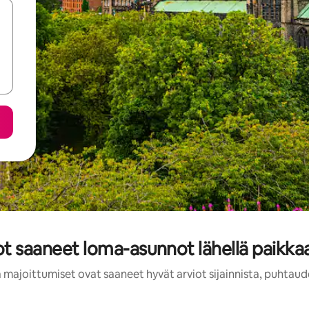
ot saaneet loma-asunnot lähellä paikk
 majoittumiset ovat saaneet hyvät arviot sijainnista, puhtaud