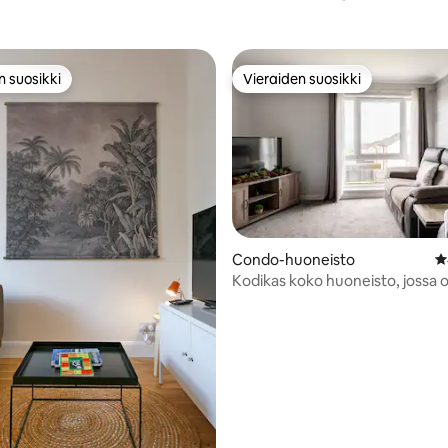
n suosikki
Vieraiden suosikki
n suosikki
Vieraiden suosikki
99/5, 218 arvostelua
Condo-huoneisto
K
Kodikas koko huoneisto, jossa 
ilmainen pysäköinti paikan pääll