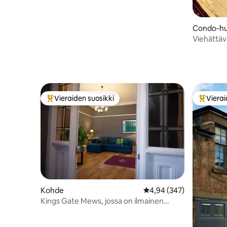
Condo-hu
Viehättäv
Lähellä 
Vieraiden suosikki
Vierai
Vieraiden suosikkien parhaimmistoa
Vieraide
Kohde
Keskimääräinen arvio 4,
4,94 (347)
Kings Gate Mews, jossa on ilmainen
pysäköinti