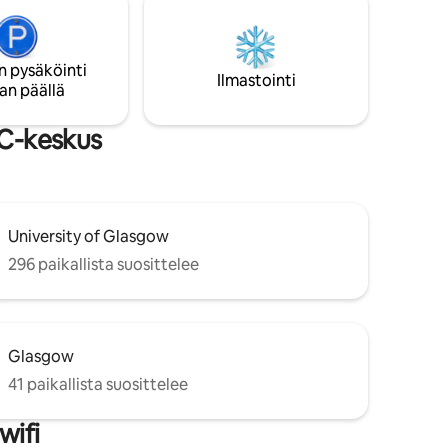
The Ovo Hydrostä ja messukeskuksesta.
Jännittävä sijainti lähellä Glasgow’n
suosittuja trendikkäitä baareja,
 yksi
musiikkipaikkoja, kahviloita, ravintoloita ja
n pysäköinti
 omalla
Ilmastointi
muita sosiaalisia palveluja sekä paljon
an päällä
a. Ei
muuta tutkittavaa.
tila.
ltä
EC-keskus
University of Glasgow
296 paikallista suosittelee
Glasgow
41 paikallista suosittelee
wifi