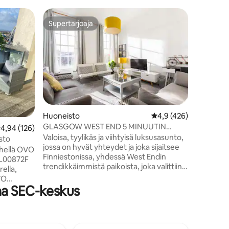
Huoneist
Supertarjoaja
Superta
istoa
Supertarjoaja
Superta
Skyline-s
huoneisto
Tervetulo
tyylikkää
tarjoaa 
omalta yk
Harkitust
kalustet
ihanteelli
perheille 
Huoneisto
Keskimääräinen arvio 
4,9 (426)
sijaitsev
GLASGOW WEST END 5 MINUUTIN
eskimääräinen arvio 4,94/5, 126 arvostelua
4,94 (126)
ripaus ylellisyyttä. 
KÄVELYMATKA SECCIIN JA HYDROON
Valoisa, tyylikäs ja viihtyisä luksusasunto,
kolme vie
sto
jossa on hyvät yhteydet ja joka sijaitsee
ylellinen 
ähellä OVO
Finniestonissa, yhdessä West Endin
mukavuude
 GL00872F
trendikkäimmistä paikoista, joka valittiin
lyhyille k
ella,
äskettäin ”Yhdistyneen kuningaskunnan
tapahtum
VO
trendikkäimmäksi asuinpaikaksi” (Times
vierailuill
aa SEC-keskus
V:stä –
Newspaper, 2016). Sijaitsee kätevästi 10
minuutin kävelymatkan päässä
Glasgow'n keskustasta ja noin viiden
minuutin kävelymatkan päässä SEC:stä,