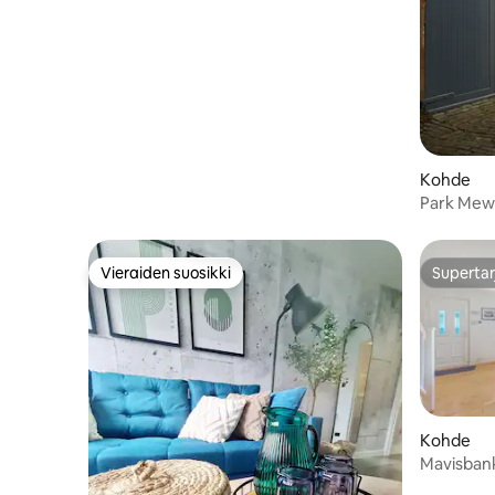
Kohde
Park Mew
Vieraiden suosikki
Supertar
Vieraiden suosikki
Supertar
Kohde
Mavisban