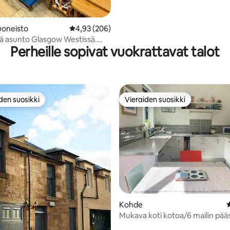
oneisto
Keskimääräinen arvio 4,93/5, 206 arvostelua
4,93 (206)
ä asunto Glasgow Westissä.
Perheille sopivat vuokrattavat talot
SEC HYDROA
den suosikki
Vieraiden suosikki
n suosikkien parhaimmistoa
Vieraiden suosikki
94/5, 347 arvostelua
Kohde
K
Mukava koti kotoa/6 mailin pää
kaupungista