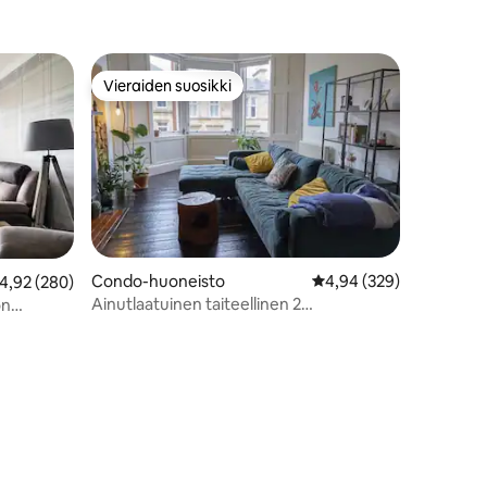
Vieraiden suosikki
Vieraiden suosikki
Condo-huoneisto
Keskimääräinen arvio 4
4,94 (329)
eskimääräinen arvio 4,92/5, 280 arvostelua
4,92 (280)
Ainutlaatuinen taiteellinen 2
on
makuuhuonetta – City Cntr ArtSchool
ä