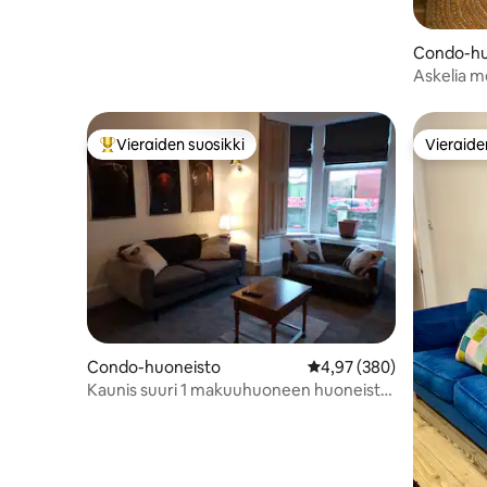
Condo-hu
Askelia m
End Flat
Vieraiden suosikki
Vieraide
Vieraiden suosikkien parhaimmistoa
Vieraide
Condo-huoneisto
Keskimääräinen arvio 4,
4,97 (380)
Kaunis suuri 1 makuuhuoneen huoneisto,
jossa on leveä parisänky.