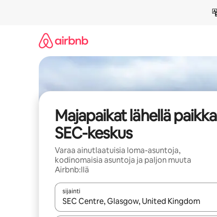
Jätä
sisältö
väliin
Majapaikat lähellä paikk
SEC-keskus
Varaa ainutlaatuisia loma-asuntoja,
kodinomaisia asuntoja ja paljon muuta
Airbnb:llä
sijainti
Kun tulokset ovat saatavilla, navigoi ylös- ja alas