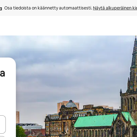
Osa tiedoista on käännetty automaattisesti. 
Näytä alkuperäinen kie
aa
-nuolinäppäimillä tai tutustu koskettamalla tai pyyhkäisemällä.