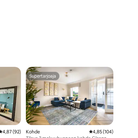
Supertarjoaja
Supertarjoaja
Keskimääräinen arvio 4,87/5, 92 arvostelua
4,87 (92)
Kohde
Keskimääräinen arvio 4
4,85 (104)