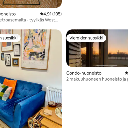
oneisto
Keskimääräinen arvio 4,91/5, 105 arvostelua
4,91 (105)
etroasemalta - tyylikäs West
n suosikki
Vieraiden suosikki
n suosikki
Vieraiden suosikki
Condo-huoneisto
K
2 makuuhuoneen huoneisto ja 
97/5, 380 arvostelua