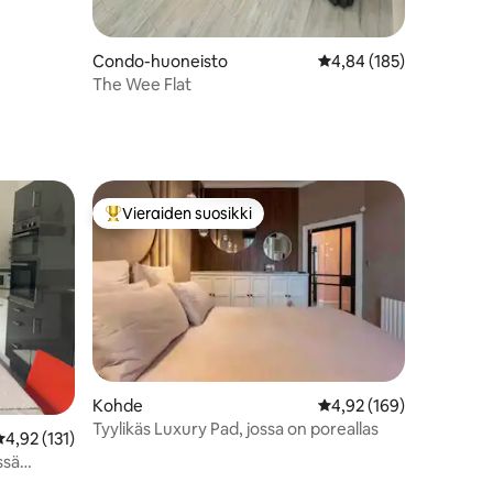
Condo-huoneisto
Keskimääräinen arvio 4
4,84 (185)
The Wee Flat
Vieraiden suosikki
Vieraiden suosikkien parhaimmistoa
Kohde
Keskimääräinen arvio 4
4,92 (169)
Tyylikäs Luxury Pad, jossa on poreallas
eskimääräinen arvio 4,92/5, 131 arvostelua
4,92 (131)
ssä