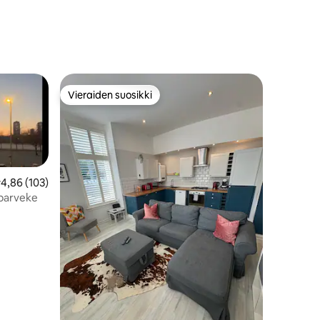
Vieraiden suosikki
Vieraiden suosikki
eskimääräinen arvio 4,86/5, 103 arvostelua
4,86 (103)
parveke