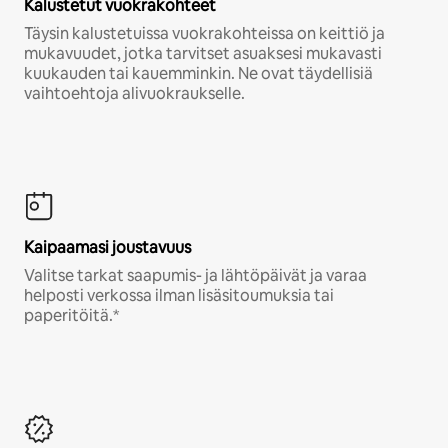
Kalustetut vuokrakohteet
Täysin kalustetuissa vuokrakohteissa on keittiö ja
mukavuudet, jotka tarvitset asuaksesi mukavasti
kuukauden tai kauemminkin. Ne ovat täydellisiä
vaihtoehtoja alivuokraukselle.
Kaipaamasi joustavuus
Valitse tarkat saapumis- ja lähtöpäivät ja varaa
helposti verkossa ilman lisäsitoumuksia tai
paperitöitä.*