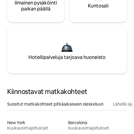
Ilmainen pysäköinti
Kuntosali
paikan päällä
Hotellipalveluja tarjoava huoneisto
Kiinnostavat matkakohteet
Suositut matkakohteet pitkäaikaiseen oleskeluun
Lähellä si
New York
Barcelona
Kuukausimajoitukset
Kuukausimajoitukset