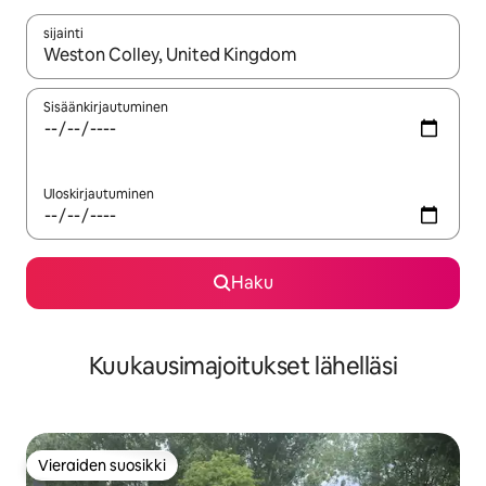
sijainti
Kun tulokset ovat saatavilla, navigoi ylös- ja alas-nuolinäppäimi
Sisäänkirjautuminen
Uloskirjautuminen
Haku
Kuukausimajoitukset lähelläsi
Vieraiden suosikki
Vieraiden suosikki