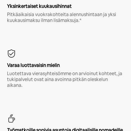
Yksinkertaiset kuukausihinnat
Pitkäaikaisia vuokrakohteita alennushintaan ja yksi
kuukausimaksu ilman lisämaksuja.*
Varaa luottavaisin mielin
Luotettava vierasyhteisömme on arvioinut kohteet, ja
tukipalvelut ovat aina avoinna pitkän oleskelun
aikana.
Työmatkoille sopivia asuntoja digitaalisille nomadeille