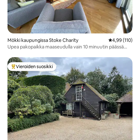
Mökki kaupungissa Stoke Charity
Keskimääräinen
4,99 (110)
Upea pakopaikka maaseudulla vain 10 minuutin päässä
Winchesteristä
Vieraiden suosikki
Vieraiden suosikkien parhaimmistoa