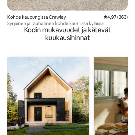
Kohde kaupungissa Crawley
Keskimääräinen
4,97 (363)
Syrjäinen ja rauhallinen kohde kauniissa kylässä
Kodin mukavuudet ja kätevät
kuukausihinnat