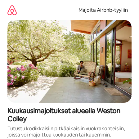
Jätä
sisältö
Majoita Airbnb-tyyliin
väliin
Kuukausimajoitukset alueella Weston
Colley
Tutustu kodikkaisiin pitkäaikaisiin vuokrakohteisiin,
joissa voi majoittua kuukauden tai kauemmin.