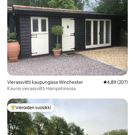
Vierassviitti kaupungissa Winchester
Keskimääräinen
4,89 (207)
Kaunis vierassviitti Hampshiressa
Vieraiden suosikki
Vieraiden suosikkien parhaimmistoa