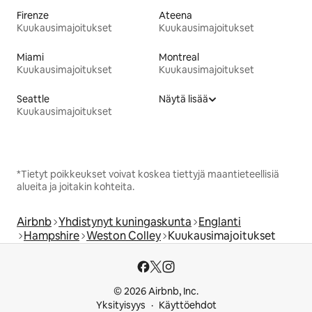
Firenze
Ateena
Kuukausimajoitukset
Kuukausimajoitukset
Miami
Montreal
Kuukausimajoitukset
Kuukausimajoitukset
Seattle
Näytä lisää
Kuukausimajoitukset
*Tietyt poikkeukset voivat koskea tiettyjä maantieteellisiä
alueita ja joitakin kohteita.
Airbnb
Yhdistynyt kuningaskunta
Englanti
Hampshire
Weston Colley
Kuukausimajoitukset
© 2026 Airbnb, Inc.
Yksityisyys
Käyttöehdot