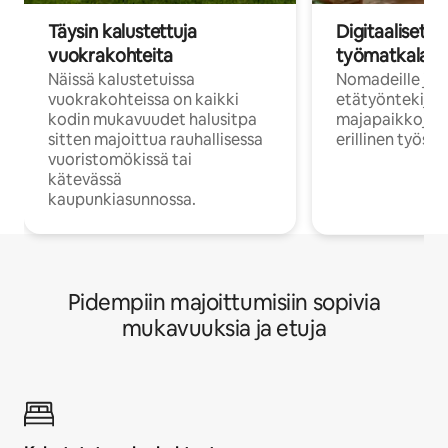
Täysin kalustettuja
Digitaaliset n
vuokrakohteita
työmatkalais
Näissä kalustetuissa
Nomadeille ja
vuokrakohteissa on kaikki
etätyöntekijöi
kodin mukavuudet halusitpa
majapaikkoja, jo
sitten majoittua rauhallisessa
erillinen työske
vuoristomökissä tai
kätevässä
kaupunkiasunnossa.
Pidempiin majoittumisiin sopivia
mukavuuksia ja etuja