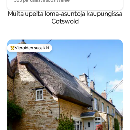
505 paikallista suosittelee
Muita upeita loma-asuntoja kaupungissa
Cotswold
Vieraiden suosikki
Vieraiden suosikkien parhaimmistoa