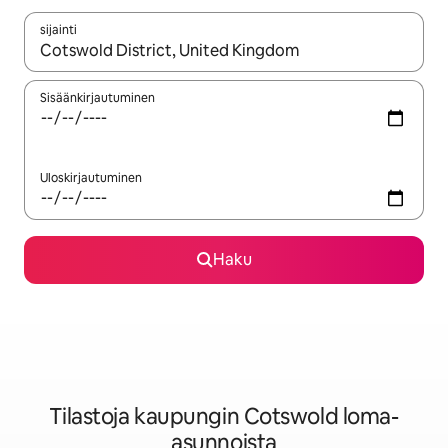
sijainti
Kun tulokset ovat saatavilla, navigoi ylös- ja alas-nuolinäppäimi
Sisäänkirjautuminen
Uloskirjautuminen
Haku
Tilastoja kaupungin Cotswold loma-
asunnoista