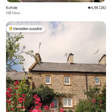
Kohde
Keskimääräine
4,96 (26)
Hill View
Vieraiden suosikki
Vieraiden suosikkien parhaimmistoa