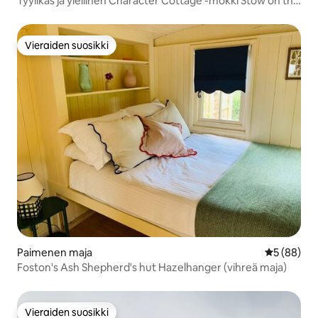
Tyylikäs ja ylellinen Character Cottage -mökki Stow on the
Woldissa
Vieraiden suosikki
Vieraiden suosikki
Paimenen maja
Keskimäärä
5 (88)
Foston's Ash Shepherd's hut Hazelhanger (vihreä maja)
Vieraiden suosikki