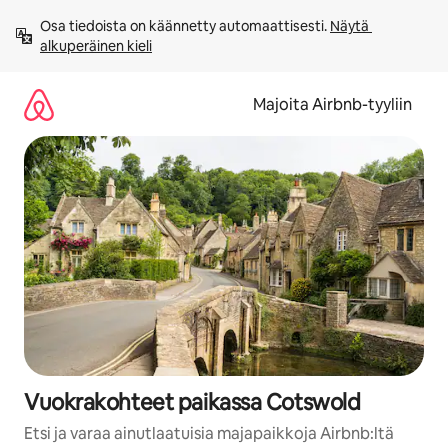
Jätä
Osa tiedoista on käännetty automaattisesti. 
Näytä 
sisältö
alkuperäinen kieli
väliin
Majoita Airbnb-tyyliin
Vuokrakohteet paikassa Cotswold
Etsi ja varaa ainutlaatuisia majapaikkoja Airbnb:ltä