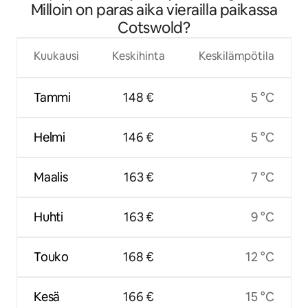
Milloin on paras aika vierailla paikassa
Row'hon
Cotswold?
Kuukausi
Keskihinta
Keskilämpötila
Tammi
148 €
5 °C
Helmi
146 €
5 °C
Maalis
163 €
7 °C
Huhti
163 €
9 °C
Touko
168 €
12 °C
Kesä
166 €
15 °C