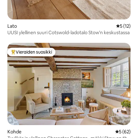
Lato
Keskimäärä
5 (12)
UUSI ylellinen suuri Cotswold-ladotalo Stow'n keskustassa
Vieraiden suosikki
Vieraiden suosikkien parhaimmistoa
Kohde
Keskimäärä
5 (62)