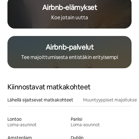
Airbnb-elämykset
Koe jotain uutta
Airbnb-palvelut
Tee majoittumisesta entistäkin erityisempi
Kiinnostavat matkakohteet
Lähellä sijaitsevat matkakohteet
Muuntyyppiset majoitukset
Lontoo
Pariisi
Loma-asunnot
Loma-asunnot
Amsterdam
Dublin