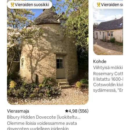
Vieraiden suosikki
Vieraiden suosi
Vieraiden suosikkien parhaimmistoa
Vieraiden suosik
Kohde
Viihtyisä mökki Bib
Rosemary Cottage
II listattu 1600-luv
Cotswoldin kivimö
sydämessä, "Engl
kylässä". Vain 2 m
päässä Arlington Ro
rauhallista Coln-j
Vierasmaja
Keskimääräinen arvio 4,98/5, 55
4,98 (556)
alkuperäiset omina
Bibury Hidden Dovecote (luokiteltu
palkit ja moderni
luokkaan II)
Kohteessa on kaks
Olemme iloisia voidessamme avata
makuuhuonetta, tod
dovecoten uudelleen joidenkin