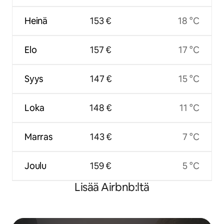
Heinä
153 €
18 °C
Elo
157 €
17 °C
Syys
147 €
15 °C
Loka
148 €
11 °C
Marras
143 €
7 °C
Joulu
159 €
5 °C
Lisää Airbnb:ltä