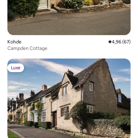
Kohde
Keskimääräine
4,96 (67)
Campden Cottage
Luxe
Luxe