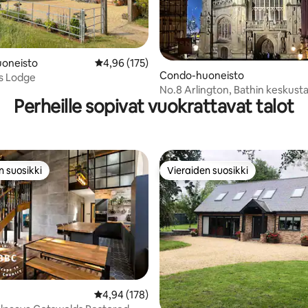
97/5, 193 arvostelua
oneisto
Keskimääräinen arvio 4,96/5, 175 arvostelua
4,96 (175)
Condo-huoneisto
s Lodge
No.8 Arlington, Bathin keskust
Perheille sopivat vuokrattavat talot
n suosikki
Vieraiden suosikki
n suosikki
Vieraiden suosikki
Keskimääräinen arvio 4,94/5, 178 arvostelua
4,94 (178)