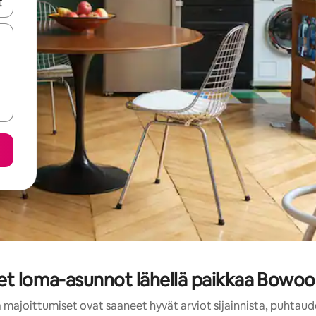
-nuolinäppäimillä tai tutustu koskettamalla tai pyyhkäisemällä.
eet loma-asunnot lähellä paikkaa Bowoo
 majoittumiset ovat saaneet hyvät arviot sijainnista, puhtaud