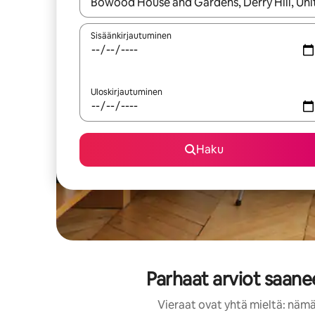
Kun tulokset ovat saatavilla, navigoi ylös- ja alas
Sisäänkirjautuminen
Uloskirjautuminen
Haku
Parhaat arviot saan
Vieraat ovat yhtä mieltä: nämä