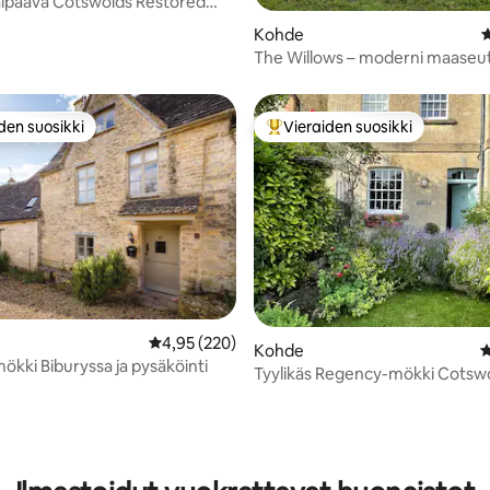
lpaava Cotswolds Restored
92/5, 106 arvostelua
näkymä laaksoon
Kohde
K
The Willows – moderni maaseu
den suosikki
Vieraiden suosikki
n suosikkien parhaimmistoa
Vieraiden suosikkien parhaimm
Keskimääräinen arvio 4,95/5, 220 arvostelua
4,95 (220)
98/5, 301 arvostelua
Kohde
K
mökki Biburyssa ja pysäköinti
Tyylikäs Regency-mökki Cotswo
Ridgewayn lähellä