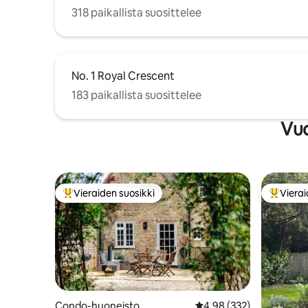
318 paikallista suosittelee
No. 1 Royal Crescent
183 paikallista suosittelee
Vuo
Vieraiden suosikki
Vierai
Vieraiden suosikkien parhaimmistoa
Vieraide
Condo-huoneisto
Keskimääräinen arvio 4,
4,98 (332)