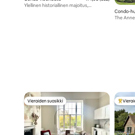
Ylellinen historiallinen majoitus,
koiraystävällinen, pysäköinti ja puutarha
Condo-hu
The Anne
Vieraiden suosikki
Vierai
Vieraiden suosikki
Vieraide