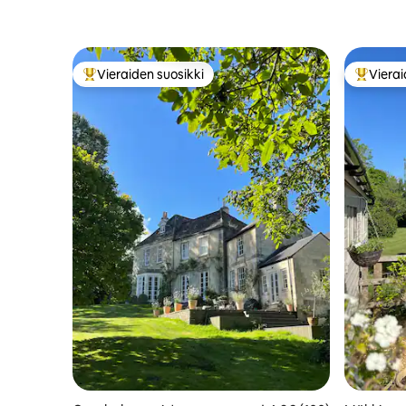
Vieraiden suosikki
Vierai
Vieraiden suosikkien parhaimmistoa
Vieraide