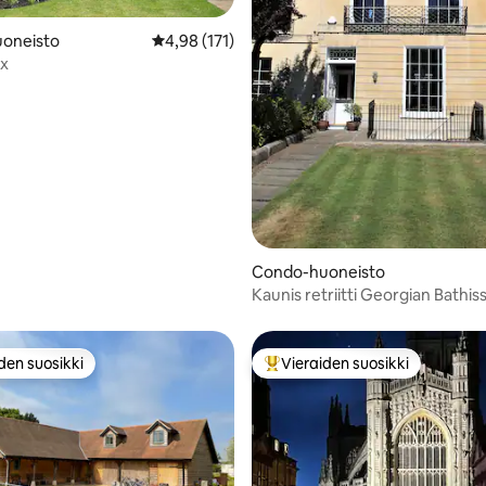
oneisto
Keskimääräinen arvio 4,98/5, 171 arvostelua
4,98 (171)
x
Condo-huoneisto
Kaunis retriitti Georgian Bathis
den suosikki
Vieraiden suosikki
n suosikkien parhaimmistoa
Vieraiden suosikkien parhaimm