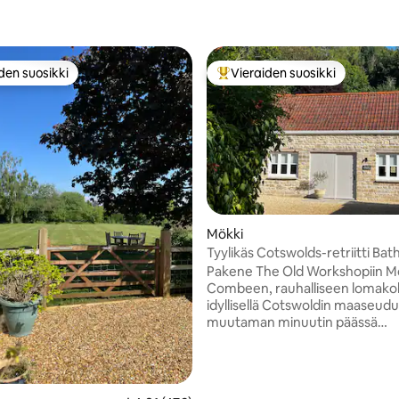
den suosikki
Vieraiden suosikki
n suosikkien parhaimmistoa
Vieraiden suosikkien parhaimm
Mökki
Tyylikäs Cotswolds-retriitti Bathi
Pysäköinti ja sähköajoneuvo
Pakene The Old Workshopiin 
Combeen, rauhalliseen lomako
idyllisellä Cotswoldin maaseudul
muutaman minuutin päässä
historiallisesta Bathista sijaitsev
kunnostettu kivimökki on viihty
piilopaikka, joka sopii täydellises
rentoutumiseen perheen ja yst