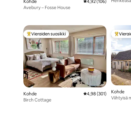
Henkeäsa
Kohde
Keskimääräinen arvio 4,
4,92 (106)
Chapel, 
Avebury – Fosse House
Vieraiden suosikki
Vierai
Vieraiden suosikkien parhaimmistoa
Vieraide
Kohde
Kohde
Keskimääräinen arvio 4,
4,98 (301)
Viihtyisä 
Birch Cottage