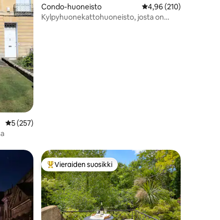
Condo-huoneisto
Keskimääräinen arvio 4
4,96 (210)
Kylpyhuonekattohuoneisto, josta on
mahtavat näkymät ja hissiyhteys
Keskimääräinen arvio 5/5, 257 arvostelua
5 (257)
sa
Vieraiden suosikki
istoa
Vieraiden suosikkien parhaimmistoa