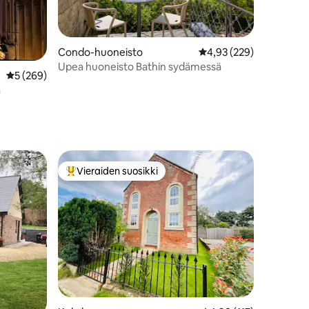
Condo-huoneisto
Keskimääräinen arvio 4
4,93 (229)
Upea huoneisto Bathin sydämessä
Keskimääräinen arvio 5/5, 269 arvostelua
5 (269)
a
Vieraiden suosikki
Vieraiden suosikkien parhaimmistoa