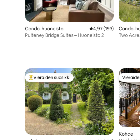
Condo-huoneisto
Keskimääräinen arvio 4,
4,97 (193)
Condo-hu
Pulteney Bridge Suites – Huoneisto 2
Two Acre
Vieraiden suosikki
Vieraide
Vieraiden suosikkien parhaimmistoa
Vieraide
Kohde