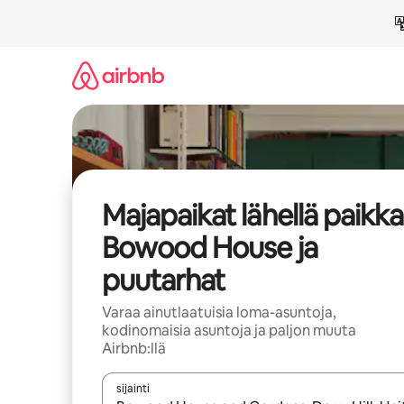
Jätä
sisältö
väliin
Majapaikat lähellä paikk
Bowood House ja
puutarhat
Varaa ainutlaatuisia loma-asuntoja,
kodinomaisia asuntoja ja paljon muuta
Airbnb:llä
sijainti