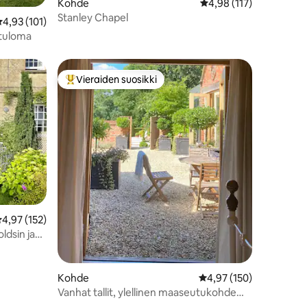
Kohde
Keskimääräinen arvio 4
4,98 (117)
Stanley Chapel
eskimääräinen arvio 4,93/5, 101 arvostelua
4,93 (101)
tuloma
Vieraiden suosikki
istoa
Vieraiden suosikkien parhaimmistoa
eskimääräinen arvio 4,97/5, 152 arvostelua
4,97 (152)
ldsin ja
Kohde
Keskimääräinen arvio 4
4,97 (150)
Vanhat tallit, ylellinen maaseutukohde
neljälle