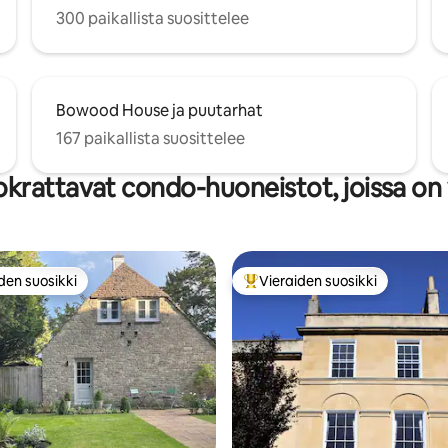
300 paikallista suosittelee
Bowood House ja puutarhat
167 paikallista suosittelee
krattavat condo-huoneistot, joissa on 
den suosikki
Vieraiden suosikki
n suosikkien parhaimmistoa
Vieraiden suosikkien parhaimm
98/5, 332 arvostelua