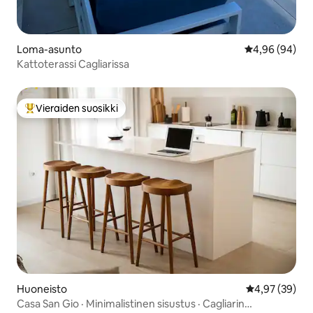
Loma-asunto
Keskimääräine
4,96 (94)
Kattoterassi Cagliarissa
Vieraiden suosikki
Vieraiden suosikkien parhaimmistoa
Huoneisto
Keskimääräine
4,97 (39)
Casa San Gio · Minimalistinen sisustus · Cagliarin