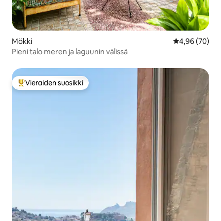
Mökki
Keskimääräine
4,96 (70)
Pieni talo meren ja laguunin välissä
Vieraiden suosikki
Vieraiden suosikkien parhaimmistoa