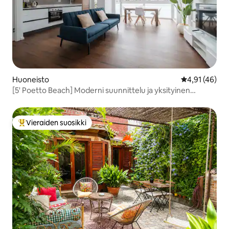
Huoneisto
Keskimääräine
4,91 (46)
[5' Poetto Beach] Moderni suunnittelu ja yksityinen
pysäköinti
Vieraiden suosikki
Vieraiden suosikkien parhaimmistoa