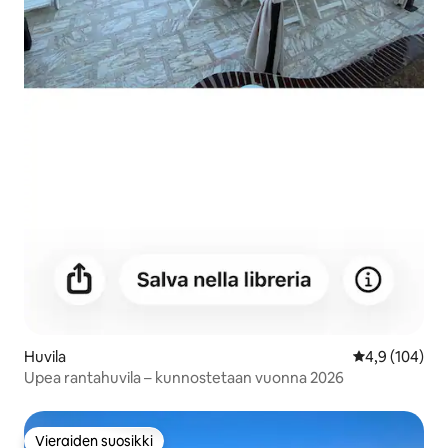
Huvila
Keskimääräine
4,9 (104)
Upea rantahuvila – kunnostetaan vuonna 2026
Vieraiden suosikki