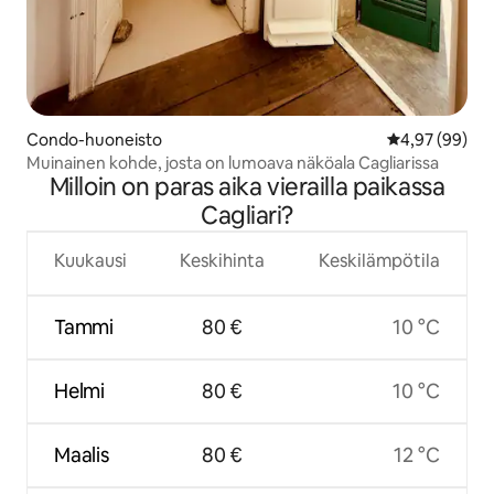
Condo-huoneisto
Keskimääräine
4,97 (99)
Muinainen kohde, josta on lumoava näköala Cagliarissa
Milloin on paras aika vierailla paikassa
Cagliari?
Kuukausi
Keskihinta
Keskilämpötila
Tammi
80 €
10 °C
Helmi
80 €
10 °C
Maalis
80 €
12 °C