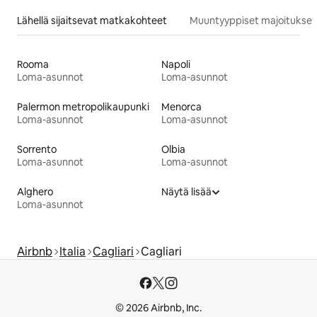
Lähellä sijaitsevat matkakohteet
Muuntyyppiset majoitukset
Rooma
Napoli
Loma-asunnot
Loma-asunnot
Palermon metropolikaupunki
Menorca
Loma-asunnot
Loma-asunnot
Sorrento
Olbia
Loma-asunnot
Loma-asunnot
Alghero
Näytä lisää
Loma-asunnot
Airbnb
Italia
Cagliari
Cagliari
© 2026 Airbnb, Inc.