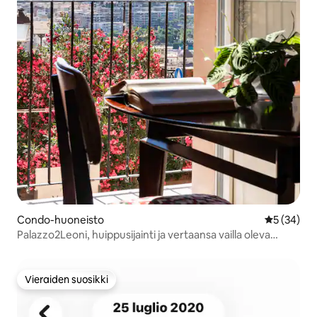
Condo-huoneisto
Keskimäärä
5 (34)
Palazzo2Leoni, huippusijainti ja vertaansa vailla oleva
näköala
Vieraiden suosikki
Vieraiden suosikki