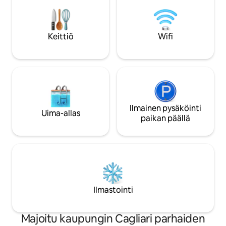
ulkoillallisille. Valoisat ja kalustetut
paikallisia herkkuja 📶 Nopea wifi
huoneet, joissa on olohuoneen tyyli ja
täydellinen etätyöhön 🧺 Yk
liukuvat ikkunat, varustettu keittiö ja
täysin varustettu 
viihtyisät huoneet täydellistä lepoa
majoittumisia varten 🏖️ 15 min P
Keittiö
Wifi
varten.
Beachille suoralla b
Ilmainen pysäköinti
Uima-allas
paikan päällä
Ilmastointi
Majoitu kaupungin Cagliari parhaiden