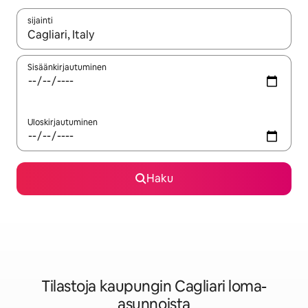
sijainti
Kun tulokset ovat saatavilla, navigoi ylös- ja alas-nuolinäppäimi
Sisäänkirjautuminen
Uloskirjautuminen
Haku
Tilastoja kaupungin Cagliari loma-
asunnoista