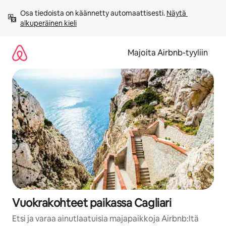
Jätä
Osa tiedoista on käännetty automaattisesti. 
Näytä 
sisältö
alkuperäinen kieli
väliin
Majoita Airbnb-tyyliin
Vuokrakohteet paikassa Cagliari
Etsi ja varaa ainutlaatuisia majapaikkoja Airbnb:ltä