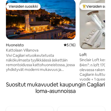
Vieraiden suosikki
Vieraiden suosi
Vieraiden suosikki
Vieraiden suosik
Huoneisto
Keskimääräinen arvio 5/5, 1
5 (16)
Kattolaan Villanova
Loft
Vivi Cagliari etuoikeutetusta
Sinclair Loft kesk
näkökulmasta tyylikkäässä äskettäin
freskolla
remontoidussa kattohuoneistossa, jossa
84m²: n loft 1700-l
yhdistyvät moderni mukavuus ja
olevassa rakennuks
historiallinen viehätys. Lyhyen
Cagliarin kulttuurisydäme
kävelymatkan päässä Bastione Saint
vuode + 1 queen-v
Suositut mukavuudet kaupungin Cagliari
Remystä lähellä tyypillisiä ravintoloita ja
🖼️ Unelmoi harvin
eksklusiivisia putiikkeja. Suuri 100
freskokaton alla 🚿 2 hienostunutta
loma-asunnoissa
neliömetrin terassi, jolta on
kylpyhuonetta, jo
henkeäsalpaavat näkymät Cagliarin ja
📺 50tuuman älytel
Angelinlahden katoille. Se on
parhaat suoratoistosove
ihanteellinen rentoutumiseen ja
varustettu keittiö 