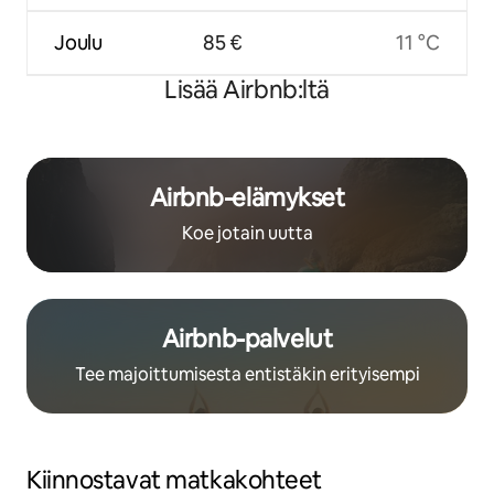
Joulu
85 €
11 °C
Lisää Airbnb:ltä
Airbnb-elämykset
Koe jotain uutta
Airbnb-palvelut
Tee majoittumisesta entistäkin erityisempi
Kiinnostavat matkakohteet