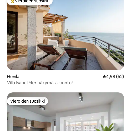
Vieraiden suosikki
Vieraiden suosikkien parhaimmistoa
Huvila
Keskimääräine
4,98 (62)
Villa Isabel Merinäkymä ja luonto!
Vieraiden suosikki
Vieraiden suosikki