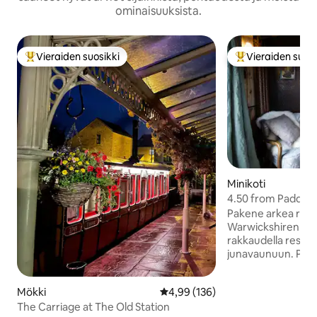
ominaisuuksista.
Vieraiden suosikki
Vieraiden suosi
Vieraiden suosikkien parhaimmistoa
Vieraiden suosik
Minikoti
4.50 from Paddin
Pakene arkea rauha
Warwickshiren maa
rakkaudella resta
junavaunuun. Padd
ainutlaatuinen maj
maalaismaista viehä
Mökki
Keskimääräinen arvio 4,99/5, 13
4,99 (136)
tarvittava rentout
The Carriage at The Old Station
grammofonilevyjä