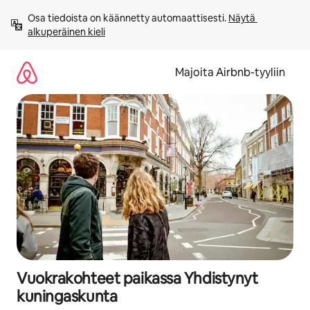
Jätä
Osa tiedoista on käännetty automaattisesti. 
Näytä 
sisältö
alkuperäinen kieli
väliin
Majoita Airbnb-tyyliin
Vuokrakohteet paikassa Yhdistynyt
kuningaskunta