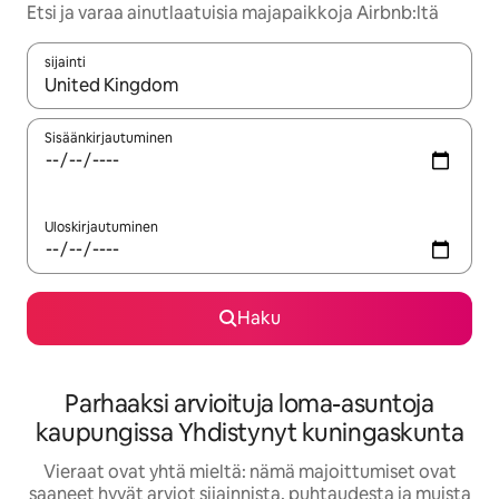
Etsi ja varaa ainutlaatuisia majapaikkoja Airbnb:ltä
sijainti
Kun tulokset ovat saatavilla, navigoi ylös- ja alas-nuolinäppäimi
Sisäänkirjautuminen
Uloskirjautuminen
Haku
Parhaaksi arvioituja loma-asuntoja
kaupungissa Yhdistynyt kuningaskunta
Vieraat ovat yhtä mieltä: nämä majoittumiset ovat
saaneet hyvät arviot sijainnista, puhtaudesta ja muista