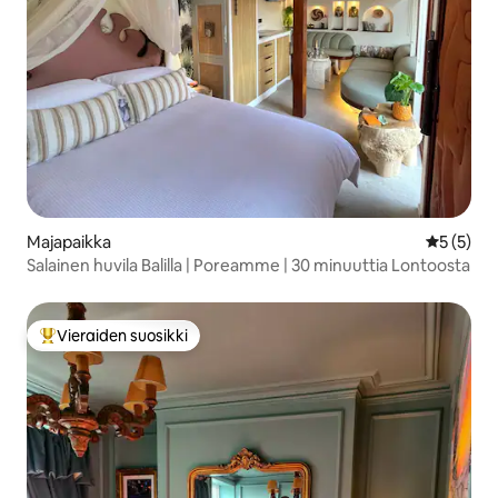
Majapaikka
Keskimäär
5 (5)
Salainen huvila Balilla | Poreamme | 30 minuuttia Lontoosta
Vieraiden suosikki
Vieraiden suosikkien parhaimmistoa