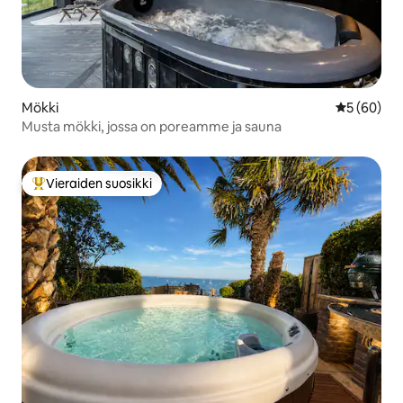
Mökki
Keskimäärä
5 (60)
Musta mökki, jossa on poreamme ja sauna
Vieraiden suosikki
Vieraiden suosikkien parhaimmistoa