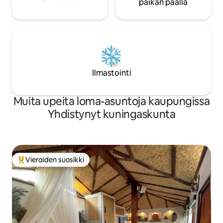
paikan päällä
Ilmastointi
Muita upeita loma-asuntoja kaupungissa
Yhdistynyt kuningaskunta
Vieraiden suosikki
Vieraiden suosikkien parhaimmistoa