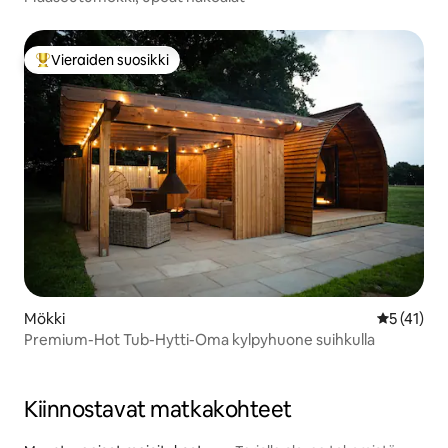
Vieraiden suosikki
Vieraiden suosikkien parhaimmistoa
Mökki
Keskimäärä
5 (41)
Premium-Hot Tub-Hytti-Oma kylpyhuone suihkulla
Kiinnostavat matkakohteet