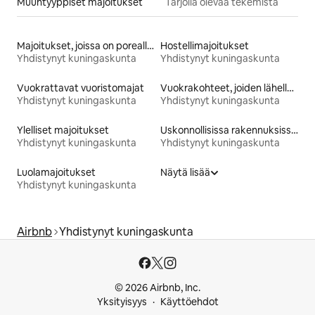
Muuntyyppiset majoitukset
Tarjolla olevaa tekemistä
Majoitukset, joissa on poreallas
Hostellimajoitukset
Yhdistynyt kuningaskunta
Yhdistynyt kuningaskunta
Vuokrattavat vuoristomajat
Vuokrakohteet, joiden lähellä on rinne tai latu
Yhdistynyt kuningaskunta
Yhdistynyt kuningaskunta
Ylelliset majoitukset
Uskonnollisissa rakennuksissa olevat majoitukset
Yhdistynyt kuningaskunta
Yhdistynyt kuningaskunta
Luolamajoitukset
Näytä lisää
Yhdistynyt kuningaskunta
Airbnb
Yhdistynyt kuningaskunta
© 2026 Airbnb, Inc.
Yksityisyys
Käyttöehdot